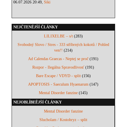
06.07.2026 20:49,
Siki
NEJČTENĚJŠÍ ČLÁNKY
LILIXELBE – s/t
(283)
Svobodný Slovo / Stres - 333 stříbrných kokotů / Pohled
ven!!
(214)
Ad Calendas Graecas - Neptej se proč
(191)
Rozpor - Ilegálna Spravodlivosť
(191)
Bare Escape / VDYD - split
(156)
APOPTOSIS - Saeculum Hyaenarum
(147)
Mental Disorder fanzine
(145)
NEJOBLÍBEĚJŠÍ ČLÁNKY
Mental Disorder fanzine
Slucholam / Kostohryz – split