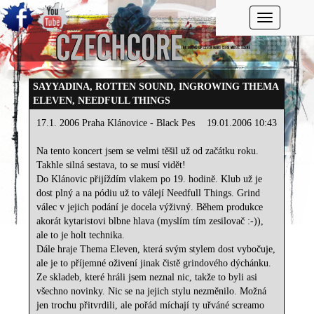
Toggle navi
SAYYADINA, ROTTEN SOUND, INGROWING THEMA
ELEVEN, NEEDFULL THINGS
17.1. 2006 Praha Klánovice - Black Pes
19.01.2006 10:43
Na tento koncert jsem se velmi těšil už od začátku roku.
Takhle silná sestava, to se musí vidět!
Do Klánovic přijíždím vlakem po 19. hodině. Klub už je
dost plný a na pódiu už to válejí Needfull Things. Grind
válec v jejich podání je docela výživný. Během produkce
akorát kytaristovi blbne hlava (myslím tím zesilovač :-)),
ale to je holt technika.
Dále hraje Thema Eleven, která svým stylem dost vybočuje,
ale je to příjemné oživení jinak čistě grindového dýchánku.
Ze skladeb, které hráli jsem neznal nic, takže to byli asi
všechno novinky. Nic se na jejich stylu nezměnilo. Možná
jen trochu přitvrdili, ale pořád míchají ty uřváné screamo