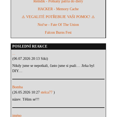
Remdik - Potkany patria do diery
HACKER - Memory Cache
⚠️ VEGALITÉ POTŘEBUJE VAŠI POMOC! ⚠️
Noi!se - Fate Of The Union
Falcon Burns Fest
POSLEDNÍ REAKCE
...
(06.07.2026 20:13 Siki)
Nikdy jsme se nepotkali, často jsme si psali.... Jirka byl
DIY....
Bomba
(26.05.2026 10:27
stelca77
)
název. Těšim se!!!
jméno