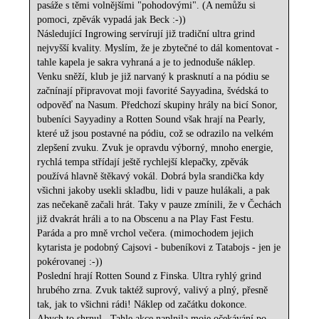
pasáže s těmi volnějšími "pohodovými". (A nemůžu si
pomoci, zpěvák vypadá jak Beck :-))
Následující Ingrowing servírují již tradiční ultra grind
nejvyšší kvality. Myslím, že je zbytečné to dál komentovat -
tahle kapela je sakra vyhraná a je to jednoduše náklep.
Venku sněží, klub je již narvaný k prasknutí a na pódiu se
začnínají připravovat moji favorité Sayyadina, švédská to
odpověď na Nasum. Předchozí skupiny hrály na bicí Sonor,
bubeníci Sayyadiny a Rotten Sound však hrají na Pearly,
které už jsou postavné na pódiu, což se odrazilo na velkém
zlepšení zvuku. Zvuk je opravdu výborný, mnoho energie,
rychlá tempa střídají ještě rychlejší klepačky, zpěvák
používá hlavně štěkavý vokál. Dobrá byla srandička kdy
všichni jakoby usekli skladbu, lidi v pauze hulákali, a pak
zas nečekaně začali hrát. Taky v pauze zmínili, že v Čechách
již dvakrát hráli a to na Obscenu a na Play Fast Festu.
Paráda a pro mně vrchol večera. (mimochodem jejich
kytarista je podobný Cajsovi - bubeníkovi z Tatabojs - jen je
pokérovanej :-))
Poslední hrají Rotten Sound z Finska. Ultra ryhlý grind
hrubého zrna. Zvuk taktéž suprový, valivý a plný, přesně
tak, jak to všichni rádi! Náklep od začátku dokonce.
Abych to shrnul . Tahle akce naplnila moje očekávání po