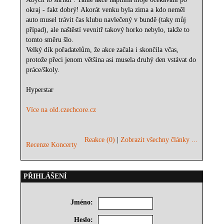
okraj - fakt dobrý! Akorát venku byla zima a kdo neměl
auto musel trávit čas klubu navlečený v bundě (taky můj
případ), ale naštěstí vevnitř takový horko nebylo, takže to
tomto směru šlo.
Velký dík pořadatelům, že akce začala i skončila včas,
protože přeci jenom většina asi musela druhý den vstávat do
práce/školy.
Hyperstar
Více na old.czechcore.cz
Reakce (0)
|
Zobrazit všechny články ...
Recenze Koncerty
PŘIHLÁŠENÍ
Jméno:
Heslo: