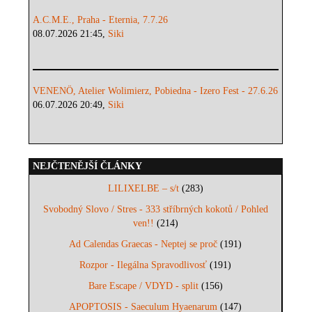
A.C.M.E., Praha - Eternia, 7.7.26
08.07.2026 21:45,
Siki
VENENÖ, Atelier Wolimierz, Pobiedna - Izero Fest - 27.6.26
06.07.2026 20:49,
Siki
NEJČTENĚJŠÍ ČLÁNKY
LILIXELBE – s/t
(283)
Svobodný Slovo / Stres - 333 stříbrných kokotů / Pohled
ven!!
(214)
Ad Calendas Graecas - Neptej se proč
(191)
Rozpor - Ilegálna Spravodlivosť
(191)
Bare Escape / VDYD - split
(156)
APOPTOSIS - Saeculum Hyaenarum
(147)