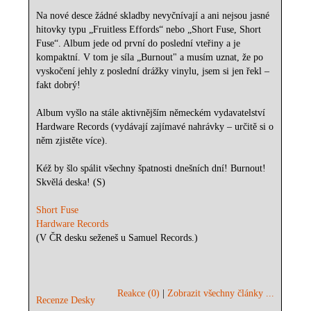
Na nové desce žádné skladby nevyčnívají a ani nejsou jasné
hitovky typu „Fruitless Effords“ nebo „Short Fuse, Short
Fuse“. Album jede od první do poslední vteřiny a je
kompaktní. V tom je síla „Burnout" a musím uznat, že po
vyskočení jehly z poslední drážky vinylu, jsem si jen řekl –
fakt dobrý!
Album vyšlo na stále aktivnějším německém vydavatelství
Hardware Records (vydávají zajímavé nahrávky – určitě si o
něm zjistěte více).
Kéž by šlo spálit všechny špatnosti dnešních dní! Burnout!
Skvělá deska! (S)
Short Fuse
Hardware Records
(V ČR desku seženeš u Samuel Records.)
Reakce (0)
|
Zobrazit všechny články ...
Recenze Desky