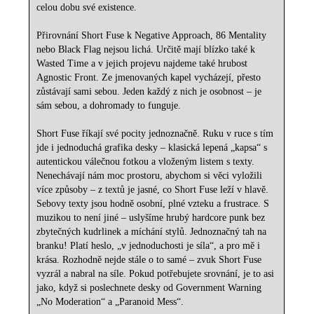
celou dobu své existence.
Přirovnání Short Fuse k Negative Approach, 86 Mentality
nebo Black Flag nejsou lichá. Určitě mají blízko také k
Wasted Time a v jejich projevu najdeme také hrubost
Agnostic Front. Ze jmenovaných kapel vycházejí, přesto
zůstávají sami sebou. Jeden každý z nich je osobnost – je
sám sebou, a dohromady to funguje.
Short Fuse říkají své pocity jednoznačně. Ruku v ruce s tím
jde i jednoduchá grafika desky – klasická lepená „kapsa“ s
autentickou válečnou fotkou a vloženým listem s texty.
Nenechávají nám moc prostoru, abychom si věci vyložili
více způsoby – z textů je jasné, co Short Fuse leží v hlavě.
Sebovy texty jsou hodně osobní, plné vzteku a frustrace. S
muzikou to není jiné – uslyšíme hrubý hardcore punk bez
zbytečných kudrlinek a míchání stylů. Jednoznačný tah na
branku! Platí heslo, „v jednoduchosti je síla“, a pro mě i
krása. Rozhodně nejde stále o to samé – zvuk Short Fuse
vyzrál a nabral na síle. Pokud potřebujete srovnání, je to asi
jako, když si poslechnete desky od Government Warning
„No Moderation“ a „Paranoid Mess“.