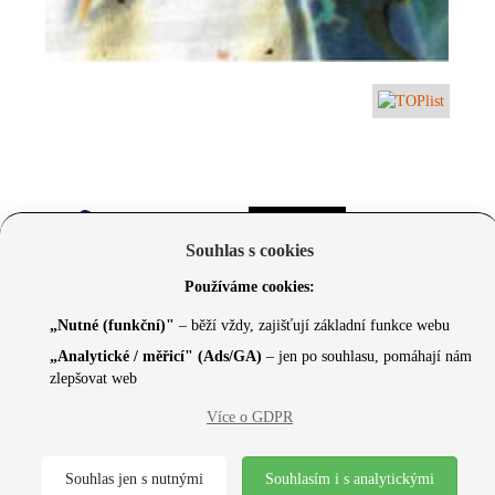
Souhlas s cookies
Používáme cookies:
„Nutné (funkční)"
– běží vždy, zajišťují základní funkce webu
„Analytické / měřicí" (Ads/GA)
– jen po souhlasu, pomáhají nám
zlepšovat web
© 2026 Czechcore.cz | Scripted by Sonic (
www.pro-
Více o GDPR
neziskovky.cz
) | Design concept by
Max
Souhlas jen s nutnými
Souhlasím i s analytickými