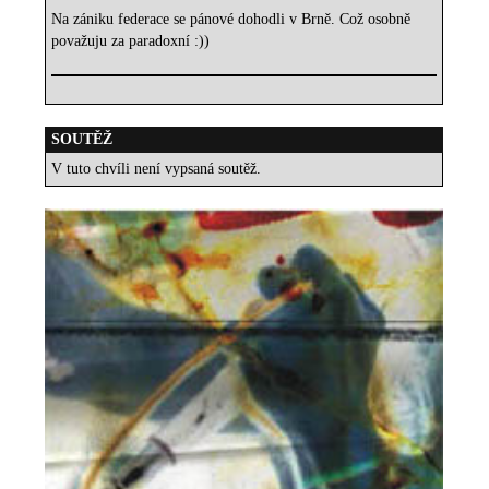
Na zániku federace se pánové dohodli v Brně. Což osobně
považuju za paradoxní :))
SOUTĚŽ
V tuto chvíli není vypsaná soutěž.