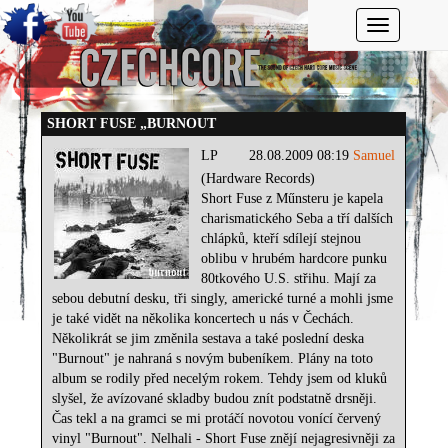
Toggle navi
SHORT FUSE „BURNOUT
LP
28.08.2009 08:19
Samuel
(Hardware Records)
Short Fuse z Műnsteru je kapela
charismatického Seba a tří dalších
chlápků, kteří sdílejí stejnou
oblibu v hrubém hardcore punku
80tkového U.S. střihu. Mají za
sebou debutní desku, tři singly, americké turné a mohli jsme
je také vidět na několika koncertech u nás v Čechách.
Několikrát se jim změnila sestava a také poslední deska
"Burnout" je nahraná s novým bubeníkem. Plány na toto
album se rodily před necelým rokem. Tehdy jsem od kluků
slyšel, že avízované skladby budou znít podstatně drsněji.
Čas tekl a na gramci se mi protáčí novotou vonící červený
vinyl "Burnout". Nelhali - Short Fuse znějí nejagresivněji za