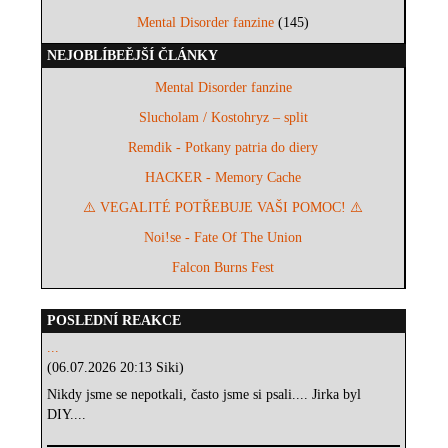
Mental Disorder fanzine
(145)
NEJOBLÍBEĚJŠÍ ČLÁNKY
Mental Disorder fanzine
Slucholam / Kostohryz – split
Remdik - Potkany patria do diery
HACKER - Memory Cache
⚠️ VEGALITÉ POTŘEBUJE VAŠI POMOC! ⚠️
Noi!se - Fate Of The Union
Falcon Burns Fest
POSLEDNÍ REAKCE
...
(06.07.2026 20:13 Siki)
Nikdy jsme se nepotkali, často jsme si psali.... Jirka byl
DIY....