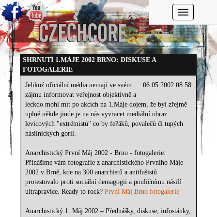
Toggle navi
SHRNUTÍ 1.MÁJE 2002 BRNO: DISKUSE A
FOTOGALERIE
Jelikož oficiální média nemají ve svém
06.05.2002 08:58
zájmu informovat veřejnost objektivně a
leckdo mohl mít po akcích na 1.Máje dojem, že byl zřejmě
uplně někde jinde je na nás vyvracet mediální obraz
levicových "extrémistů" co by fe?áků, povalečů či tupých
násilnických goril.
Anarchistický První Máj 2002 - Brno - fotogalerie:
Přinášíme vám fotografie z anarchistického Prvního Máje
2002 v Brně, kde na 300 anarchistů a antifašistů
protestovalo proti sociální demagogii a pouličnímu násilí
ultrapravice. Ready to rock?
První Máj Brno fotogalerie
Anarchistický 1. Máj 2002 – Přednášky, diskuse, infostánky,