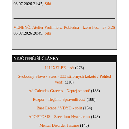
08.07.2026 21:45,
Siki
VENENÖ, Atelier Wolimierz, Pobiedna - Izero Fest - 27.6.26
06.07.2026 20:49,
Siki
NEJČTENĚJŠÍ ČLÁNKY
LILIXELBE – s/t
(276)
Svobodný Slovo / Stres - 333 stříbrných kokotů / Pohled
ven!!
(210)
Ad Calendas Graecas - Neptej se proč
(188)
Rozpor - Ilegálna Spravodlivosť
(188)
Bare Escape / VDYD - split
(154)
APOPTOSIS - Saeculum Hyaenarum
(143)
Mental Disorder fanzine
(143)