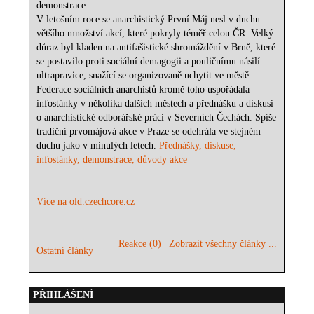
demonstrace:
V letošním roce se anarchistický První Máj nesl v duchu
většího množství akcí, které pokryly téměř celou ČR. Velký
důraz byl kladen na antifašistické shromáždění v Brně, které
se postavilo proti sociální demagogii a pouličnímu násilí
ultrapravice, snažící se organizovaně uchytit ve městě.
Federace sociálních anarchistů kromě toho uspořádala
infostánky v několika dalších městech a přednášku a diskusi
o anarchistické odborářské práci v Severních Čechách. Spíše
tradiční prvomájová akce v Praze se odehrála ve stejném
duchu jako v minulých letech.
Přednášky, diskuse,
infostánky, demonstrace, důvody akce
Více na old.czechcore.cz
Reakce (0)
|
Zobrazit všechny články ...
Ostatní články
PŘIHLÁŠENÍ