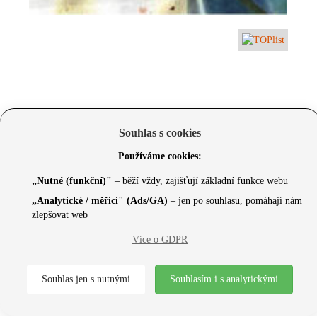
Souhlas s cookies
Používáme cookies:
„Nutné (funkční)"
– běží vždy, zajišťují základní funkce webu
„Analytické / měřicí" (Ads/GA)
– jen po souhlasu, pomáhají nám
zlepšovat web
© 2026 Czechcore.cz | Scripted by Sonic (
www.pro-
Více o GDPR
neziskovky.cz
) | Design concept by
Max
Souhlas jen s nutnými
Souhlasím i s analytickými