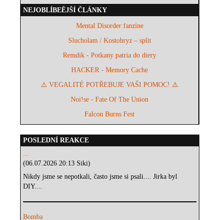
NEJOBLÍBEĚJŠÍ ČLÁNKY
Mental Disorder fanzine
Slucholam / Kostohryz – split
Remdik - Potkany patria do diery
HACKER - Memory Cache
⚠️ VEGALITÉ POTŘEBUJE VAŠI POMOC! ⚠️
Noi!se - Fate Of The Union
Falcon Burns Fest
POSLEDNÍ REAKCE
...
(06.07.2026 20:13 Siki)
Nikdy jsme se nepotkali, často jsme si psali.... Jirka byl
DIY....
Bomba