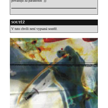
považuju za paradoxní :))
SOUTĚŽ
V tuto chvíli není vypsaná soutěž.