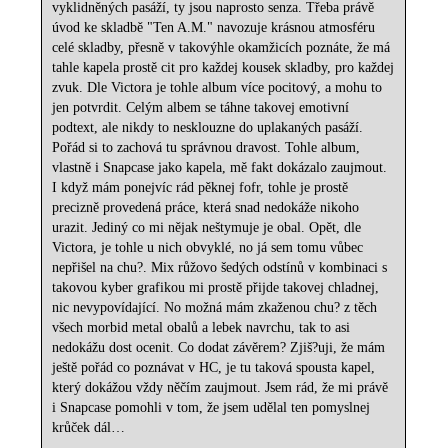
vyklidněných pasáží, ty jsou naprosto senza. Třeba právě
úvod ke skladbě "Ten A.M." navozuje krásnou atmosféru
celé skladby, přesně v takovýhle okamžicích poznáte, že má
tahle kapela prostě cit pro každej kousek skladby, pro každej
zvuk. Dle Victora je tohle album více pocitový, a mohu to
jen potvrdit. Celým albem se táhne takovej emotivní
podtext, ale nikdy to nesklouzne do uplakaných pasáží.
Pořád si to zachová tu správnou dravost. Tohle album,
vlastně i Snapcase jako kapela, mě fakt dokázalo zaujmout.
I když mám ponejvíc rád pěknej fofr, tohle je prostě
precizně provedená práce, která snad nedokáže nikoho
urazit. Jediný co mi nějak neštymuje je obal. Opět, dle
Victora, je tohle u nich obvyklé, no já sem tomu vůbec
nepřišel na chu?. Mix růžovo šedých odstínů v kombinaci s
takovou kyber grafikou mi prostě přijde takovej chladnej,
nic nevypovídající. No možná mám zkaženou chu? z těch
všech morbid metal obalů a lebek navrchu, tak to asi
nedokážu dost ocenit. Co dodat závěrem? Zjiš?uji, že mám
ještě pořád co poznávat v HC, je tu taková spousta kapel,
který dokážou vždy něčím zaujmout. Jsem rád, že mi právě
i Snapcase pomohli v tom, že jsem udělal ten pomyslnej
krůček dál…