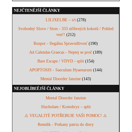
NEJČTENĚJŠÍ ČLÁNKY
LILIXELBE – s/t
(278)
Svobodný Slovo / Stres - 333 stříbrných kokotů / Pohled
ven!!
(212)
Rozpor - Ilegálna Spravodlivosť
(190)
Ad Calendas Graecas - Neptej se proč
(189)
Bare Escape / VDYD - split
(154)
APOPTOSIS - Saeculum Hyaenarum
(144)
Mental Disorder fanzine
(143)
NEJOBLÍBEĚJŠÍ ČLÁNKY
Mental Disorder fanzine
Slucholam / Kostohryz – split
⚠️ VEGALITÉ POTŘEBUJE VAŠI POMOC! ⚠️
Remdik - Potkany patria do diery