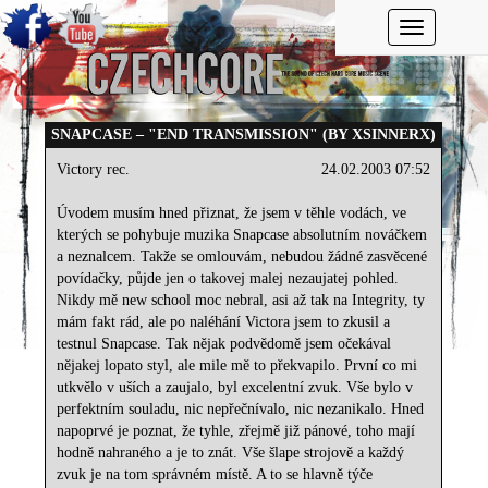
Toggle navi
SNAPCASE – "END TRANSMISSION" (BY XSINNERX)
Victory rec.
24.02.2003 07:52
Úvodem musím hned přiznat, že jsem v těhle vodách, ve
kterých se pohybuje muzika Snapcase absolutním nováčkem
a neznalcem. Takže se omlouvám, nebudou žádné zasvěcené
povídačky, půjde jen o takovej malej nezaujatej pohled.
Nikdy mě new school moc nebral, asi až tak na Integrity, ty
mám fakt rád, ale po naléhání Victora jsem to zkusil a
testnul Snapcase. Tak nějak podvědomě jsem očekával
nějakej lopato styl, ale mile mě to překvapilo. První co mi
utkvělo v uších a zaujalo, byl excelentní zvuk. Vše bylo v
perfektním souladu, nic nepřečnívalo, nic nezanikalo. Hned
napoprvé je poznat, že tyhle, zřejmě již pánové, toho mají
hodně nahraného a je to znát. Vše šlape strojově a každý
zvuk je na tom správném místě. A to se hlavně týče