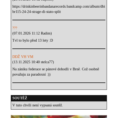
https://drinkinbeerinbandanarecords.bandcamp.com/album/dbi
br115-24-24-strage-di-stato-split
???
(07.01.2026 11:12 Radim)
Tvl to bylo před 13 lety :D
DDŽ VH VM
(13.11.2025 10:40 stelca77)
Na zániku federace se pánové dohodli v Brně. Což osobně
považuju za paradoxní :))
SOUTĚŽ
V tuto chvíli není vypsaná soutěž.