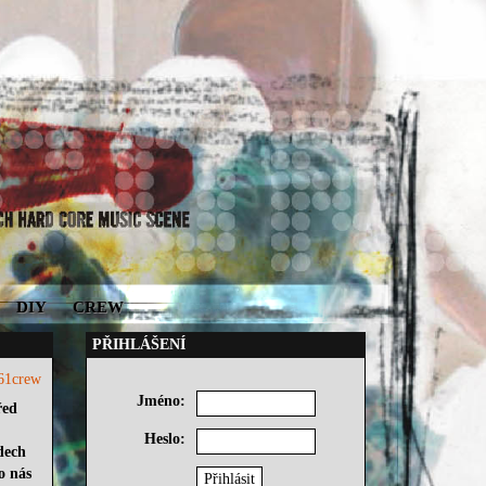
DIY
CREW
PŘIHLÁŠENÍ
61crew
Jméno:
řed
Heslo:
dech
o nás