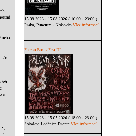
ých.
nostmi
15.08.2026 - 15.08.2026 ( 16:00 - 23:00 )
Praha, Punctum - Krásovka
Více informací
...
9 nebo
Falcon Burns Fest III.
i sám
e být
cí
o s
15.08.2026 - 15.05.2026 ( 18:00 - 23:00 )
vu.
Sokolov, Loděnice Dronte
Více informací ...
hněvu
ení