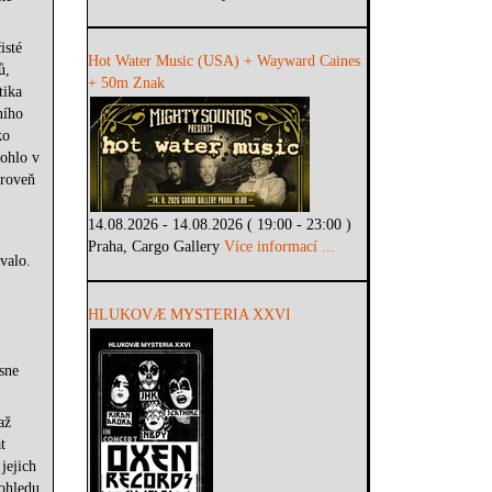
isté
Hot Water Music (USA) + Wayward Caines
ů,
+ 50m Znak
tika
ního
ko
mohlo v
ároveň
14.08.2026 - 14.08.2026 ( 19:00 - 23:00 )
Praha, Cargo Gallery
Více informací ...
valo.
HLUKOVÆ MYSTERIA XXVI
sne
až
t
jejich
 ohledu