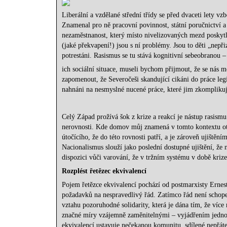
Liberální a vzdělané střední třídy se před dvaceti lety v
Znamenal pro ně pracovní povinnost, státní poručnictví 
nezaměstnanost, který místo nivelizovaných mezd poskytl
(jaké překvapení!) jsou s ní problémy. Jsou to děti „nepři
potrestáni. Rasismus se tu stává kognitivní sebeobranou 
ich sociální situace, museli bychom přijmout, že se nás m
zapomenout, že Severočeši skandující cikáni do práce legi
nahnáni na nesmyslné nucené práce, které jim zkomplikuj
Celý Západ prožívá šok z krize a reakcí je nástup rasismu
nerovnosti. Kde domov můj znamená v tomto kontextu otá
útočícího, že do této rovnosti patří, a je zároveň ujištění
Nacionalismus slouží jako poslední dostupné ujištění, že
dispozici vůči varování, že v tržním systému v době kriz
Rozplést řetězec ekvivalencí
Pojem řetězce ekvivalencí pochází od postmarxisty Ernest
požadavků na nespravedlivý řád. Zatímco řád není schope
vztahu pozoruhodné solidarity, která je dána tím, že víc
značné míry vzájemně zaměnitelnými – vyjádřením jednoho
ekvivalencí ustavuje nečekanou komunitu, sdílené nepřát