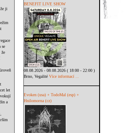
BENEFIT LIVE SHOW
že ji
režim
t
regace
 se
 že
í
 úroveň
08.08.2026 - 08.08.2026 ( 18:00 - 22:00 )
Brno, Vegalité
Více informací ...
t
et let
Evoken (usa) + TodoMal (esp) +
ovokují
Hnilomorna (cz)
din a
,
irším