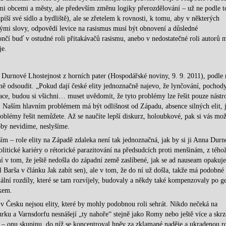
mi obcemi a městy, ale především změnu logiky přerozdělování – už ne podle t
íší své sídlo a bydliště), ale se zřetelem k rovnosti, k tomu, aby v některých
nými slovy, odpovědí levice na rasismus musí být obnovení a důsledné
nčí buď v ostudné roli přitakávačů rasismu, anebo v nedostatečné roli autorů 
je.
 Durnové Lhostejnost z horních pater (Hospodářské noviny, 9. 9. 2011), podle n
ě odsoudit. „Pokud dají české elity jednoznačně najevo, že lynčování, pochody
uace, budou si všichni… muset uvědomit, že tyto problémy lze řešit pouze nástro
 Naším hlavním problémem má být odlišnost od Západu, absence silných elit, j
blémy řešit nemůžete. Až se naučíte lepší diskurz, holoubkové, pak si vás mo
by nevidíme, neslyšíme.
ím – role elity na Západě zdaleka není tak jednoznačná, jak by si ji Anna Dur
litické kariéry o rétorické parazitování na předsudcích proti menšinám, z tého
í v tom, že ještě nedošla do západní země zaslíbené, jak se ad nauseam opakuje
l Barša v článku Jak zabít sen), ale v tom, že do ní už došla, takže má podobné
iální rozdíly, které se tam rozvíjely, budovaly a někdy také kompenzovaly po g
kem.
 Česku nejsou elity, které by mohly podobnou roli sehrát. Nikdo nečeká na
ku a Varnsdorfu nesnášejí „ty nahoře“ stejně jako Romy nebo ještě více a skrz
– onu skupinu, do níž se koncentroval hněv za zklamané naděje a ukradenou r