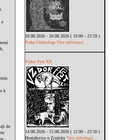
u.
 a
10.08.2026 - 10.08.2026 ( 19:00 - 23:59 )
Praha Underdogs
Více informací ...
amená
h,
Vzdor Fest XII.
ením
je k
ají do
14.08.2026 - 15.08.2026 ( 12:00 - 23:50 )
zec
Hostašovice u Zrzávky
Více informací ...
ne