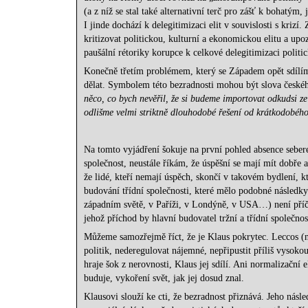
(a z níž se stal také alternativní terč pro zášť k bohatým
I jinde dochází k delegitimizaci elit v souvislosti s kri
kritizovat politickou, kulturní a ekonomickou elitu a up
paušální rétoriky korupce k celkové delegitimizaci politic
Konečně třetím problémem, který se Západem opět sdílíme, j
dělat. Symbolem této bezradnosti mohou být slova českéh
něco, co bych nevěřil, že si budeme importovat odkudsi ze 
odlišme velmi striktně dlouhodobé řešení od krátkodobéh
Na tomto vyjádření šokuje na první pohled absence sebere
společnost, neustále říkám, že úspěšní se mají mít dobře 
že lidé, kteří nemají úspěch, skončí v takovém bydlení, kt
budování třídní společnosti, které mělo podobné následky
západním světě, v Paříži, v Londýně, v USA…) není příči
jehož příchod by hlavní budovatel tržní a třídní společnos
Můžeme samozřejmě říct, že je Klaus pokrytec. Leccos (nap
politik, nederegulovat nájemné, nepřipustit příliš vysoko
hraje šok z nerovnosti, Klaus jej sdílí. Ani normalizační 
buduje, vykoření svět, jak jej dosud znal.
Klausovi slouží ke cti, že bezradnost přiznává. Jeho nás