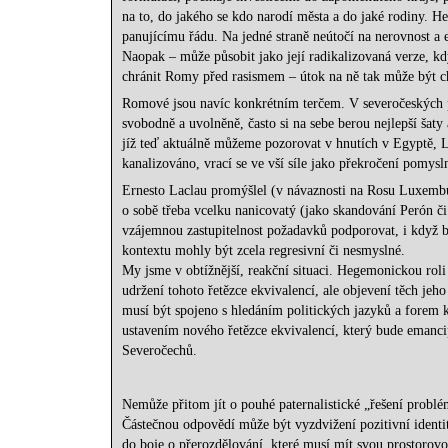
na to, do jakého se kdo narodí města a do jaké rodiny. He
panujícímu řádu. Na jedné straně neútočí na nerovnost a e
Naopak – může působit jako její radikalizovaná verze, k
chránit Romy před rasismem – útok na ně tak může být chá
Romové jsou navíc konkrétním terčem. V severočeských pr
svobodně a uvolněně, často si na sebe berou nejlepší šaty 
jíž teď aktuálně můžeme pozorovat v hnutích v Egyptě, Li
kanalizováno, vrací se ve vší síle jako překročení pomysl
Ernesto Laclau promýšlel (v návaznosti na Rosu Luxembur
o sobě třeba vcelku nanicovatý (jako skandování Perón či
vzájemnou zastupitelnost požadavků podporovat, i když 
kontextu mohly být zcela regresivní či nesmyslné.
My jsme v obtížnější, reakční situaci. Hegemonickou roli
udržení tohoto řetězce ekvivalencí, ale objevení těch jeho
musí být spojeno s hledáním politických jazyků a forem ko
ustavením nového řetězce ekvivalencí, který bude emancip
Severočechů.
Nemůže přitom jít o pouhé paternalistické „řešení problém
Částečnou odpovědí může být vyzdvižení pozitivní identity
do boje o přerozdělování, které musí mít svou prostorovo