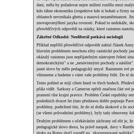
daní, měla by požadovat nejen snížení rozdílu mezi malý
kdo táhne ekonomiku (respektive kde si bohatí a firmy nap
oblastech nevznikala ghetta a masová nezaměstnanost. Ji
znovupromýšlení jazyka rovnosti. Pokud to nedokáže, sko
přesvědčivých odpovědí na otázky, které rasismus nastolu
Zákeřné Odkudsi: Neoliberál potkává sociologii
Příklad nepříliš přesvědčivé odpovědi nabízí článek Anny
hlavním problémem neochota elity rasistické pochody jasn
okázalý rasismus jsou nepřijatelným nástrojem řešení sit
demokratickými“ a ne „nenávistnými pochody a násilím“.
jasné slovo by mělo pedagogický smysl: Rasismem své pro
všimneme a budeme s vámi vaše problémy řešit. Do té do
Tento pohled se míjí cílem hned ve třech bodech. Předevš
přála vidět. Sarkozy a Cameron opřeli značnou část své po
pramení růst krajní pravice. Problém České republiky nen
posledních dvacet let (tuto představu dobře popisuje Pave
problémy, podtržené tím, že do ní došla skokově a že soc
(se všemi průvodními problémy), byly tady obnoveny šo
Druhým problémem s očekáváním záchrany od elit je, že v
pedagogické slovo shora, ba právě naopak, davy v Rumbur
útoky na Romy útočí rovněž na „zkorumpované politiky“ 