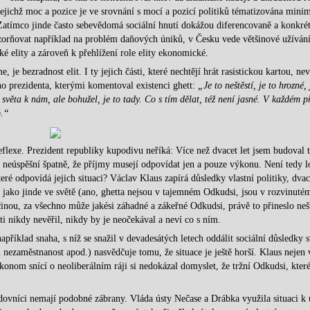
, jejichž moc a pozice je ve srovnání s mocí a pozicí politiků tématizována mini
zí. Zatímco jinde často sebevědomá sociální hnutí dokážou diferencovaně a konkré
ozorňovat například na problém daňových úniků, v Česku vede většinové užíván
ké elity a zároveň k přehlížení role elity ekonomické.
e bezradnost elit. I ty jejich části, které nechtějí hrát rasistickou kartou, nev
o prezidenta, kterými komentoval existenci ghett:
„Je to neštěstí, je to hrozné, 
světa k nám, ale bohužel, je to tady. Co s tím dělat, též není jasné. V každém p
o.“
flexe. Prezident republiky kupodivu neříká: Více než dvacet let jsem budoval t
a neúspěšní špatně, že příjmy musejí odpovídat jen a pouze výkonu. Není tedy l
eré odpovídá jejich situaci? Václav Klaus zapírá důsledky vlastní politiky, dvace
 jako jinde ve světě (ano, ghetta nejsou v tajemném Odkudsi, jsou v rozvinuté
nou, za všechno může jakési záhadné a zákeřné Odkudsi, právě to přineslo nešt
ti nikdy nevěřil, nikdy by je neočekával a neví co s ním.
říklad snaha, s níž se snažil v devadesátých letech oddálit sociální důsledky 
u nezaměstnanost apod.) nasvědčuje tomu, že situace je ještě horší. Klaus nejen 
ekonom snící o neoliberálním ráji si nedokázal domyslet, že tržní Odkudsi, kter
ledovníci nemají podobné zábrany. Vláda ústy Nečase a Drábka využila situaci k