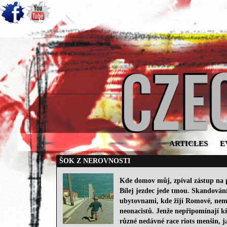
ARTICLES
E
ŠOK Z NEROVNOSTI
Kde domov můj, zpíval zástup na 
Bílej jezdec jede tmou. Skandován
ubytovnami, kde žijí Romové, neměl
neonacistů. Jenže nepřipomínají kř
různé nedávné race riots menšin, 