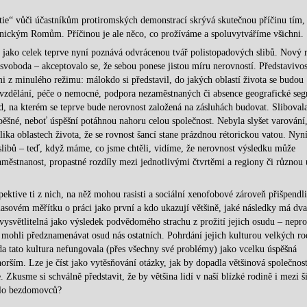
tie“ vůči účastníkům protiromských demonstrací skrývá skutečnou příčinu tím, 
nickým Romům. Příčinou je ale něco, co prožíváme a spoluvytváříme všichni.
t jako celek teprve nyní poznává odvrácenou tvář polistopadových slibů. Nový 
 svoboda – akceptovalo se, že sebou ponese jistou míru nerovností. Představivos
i z minulého režimu: málokdo si představil, do jakých oblastí života se budou
e vzdělání, péče o nemocné, podpora nezaměstnaných či absence geografické seg
 na kterém se teprve bude nerovnost založená na zásluhách budovat. Slibovala
pěšné, neboť úspěšní potáhnou nahoru celou společnost. Nebyla slyšet varování,
lika oblastech života, že se rovnost šancí stane prázdnou rétorickou vatou. Nyn
slibů – teď, když máme, co jsme chtěli, vidíme, že nerovnost výsledku může
aměstnanost, propastné rozdíly mezi jednotlivými čtvrtěmi a regiony či různou
tive ti z nich, na něž mohou rasisti a sociální xenofobové zároveň přišpendli
asovém měřítku o práci jako první a kdo ukazují většině, jaké následky má dvac
ysvětlitelná jako výsledek podvědomého strachu z prožití jejich osudu – nepr
 by mohli předznamenávat osud nás ostatních. Pohrdání jejich kulturou velkých ro
da tato kultura nefungovala (přes všechny své problémy) jako vcelku úspěšná
jhorším. Lze je číst jako vytěsňování otázky, jak by dopadla většinová společnost
 Zkusme si schválně představit, že by většina lidí v naší blízké rodině i mezi š
ylo bezdomovců?