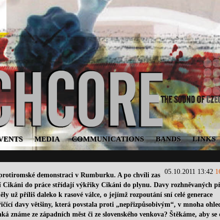
VENTS
MEDIA
COMMUNICATIONS
BANDS
LINKS
05.10.2011 13:42
1
protiromské demonstraci v Rumburku. A po chvíli zas
í Cikáni do práce střídají výkřiky Cikáni do plynu. Davy rozhněvaných p
y už příliš daleko k rasové válce, o jejímž rozpoutání sní celé generace
ičící davy většiny, která povstala proti „nepřizpůsobivým“, v mnoha ohle
jaká známe ze západních měst či ze slovenského venkova? Štěkáme, aby se 