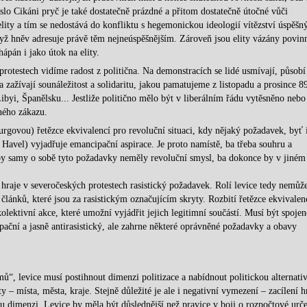
slo Cikáni pryč je také dostatečně prázdné a přitom dostatečně útočné vůči
lity a tím se nedostává do konfliktu s hegemonickou ideologií vítězství úspěšn
dyž hněv adresuje právě těm nejneúspěšnějším. Zároveň jsou elity vázány povin
pán i jako útok na elity.
otestech vidíme radost z politična. Na demonstracích se lidé usmívají, působí
a zažívají sounáležitost a solidaritu, jakou pamatujeme z listopadu a prosince 8
byi, Španělsku... Jestliže politično mělo být v liberálním řádu vytěsněno nebo
ného zákazu.
govou) řetězce ekvivalencí pro revoluční situaci, kdy nějaký požadavek, byť 
 Havel) vyjadřuje emancipační aspirace. Je proto namístě, ba třeba souhru a
by samy o sobě tyto požadavky neměly revoluční smysl, ba dokonce by v jiném
 hraje v severočeských protestech rasistický požadavek. Rolí levice tedy nemůž
 článků, které jsou za rasistickým označujícím skryty. Rozbití řetězce ekvivalen
lektivní akce, které umožní vyjádřit jejich legitimní součástí. Musí být spojen
ační a jasně antirasistický, ale zahrne některé oprávněné požadavky a obavy
ů“, levice musí postihnout dimenzi politizace a nabídnout politickou alternati
 – místa, města, kraje. Stejně důležité je ale i negativní vymezení – zacílení 
u dimenzi. Levice by měla být důslednější než pravice v boji o rozpočtové urč