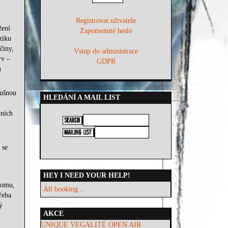
Registrovat uživatele
žení
Zapomenuté heslo
ziku
činy,
Vstup do administrace
rv –
GDPR
u
lušnou
HLEDÁNÍ A MAIL LIST
lních
 se
HEY I NEED YOUR HELP!
tomu,
All booking...
řeba
ý
AKCE
UNIQUE VEGALITÉ OPEN AIR