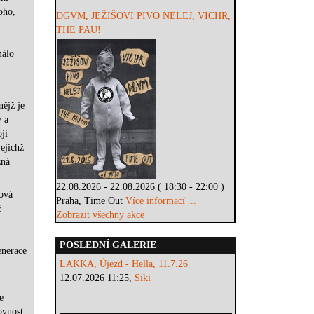
oho,
DGVM, JEŽIŠOVI PIVO NELEJ, VICHR,
THE PAU!
málo
ějž je
 a
ji
ejichž
žná
22.08.2026 - 22.08.2026 ( 18:30 - 22:00 )
nová
Praha, Time Out
Více informací ...
ž
Zobrazit všechny akce
POSLEDNÍ GALERIE
enerace
LAKKA, Újezd - Hella, 11.7.26
12.07.2026 11:25,
Siki
e
ovnost