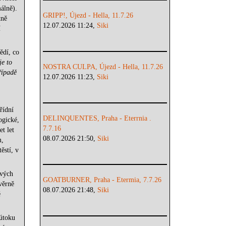
málně).
GRIPP!, Újezd - Hella, 11.7.26
tně
12.07.2026 11:24,
Siki
í
ědí, co
je to
NOSTRA CULPA, Újezd - Hella, 11.7.26
řípadě
12.07.2026 11:23,
Siki
řídní
DELINQUENTES, Praha - Eterrnia .
ogické,
7.7.16
t let
08.07.2026 21:50,
Siki
m,
ěstí, v
svých
GOATBURNER, Praha - Etermia, 7.7.26
věrně
08.07.2026 21:48,
Siki
é
 útoku