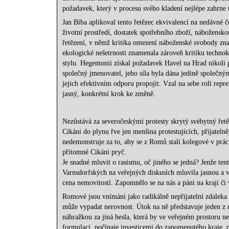
požadavek, který v procesu svého kladení nejlépe zahrne 
Jan Bíba aplikoval tento řetězec ekvivalencí na nedávné 
životní prostředí, dostatek spotřebního zboží, nábožens
řetězení, v němž kritika omezení náboženské svobody zname
ekologické nešetrnosti znamenala zároveň kritiku technok
stylu. Hegemonii získal požadavek Havel na Hrad nikoli p
společný jmenovatel, jeho síla byla dána jedině společný
jejich efektivním odporu propojit. Vzal na sebe roli repr
jasný, konkrétní krok ke změně.
Nezůstává za severočeskými protesty skrytý svébytný řetěz
Cikáni do plynu řve jen menšina protestujících, přijatel
nedemonstruje za to, aby se z Romů stali kolegové v prác
přítomné Cikáni pryč.
Je snadné mluvit o rasismu, oč jiného se jedná? Jenže ten
Varnsdorfských na veřejných diskusích mluvila jasnou a v
cena nemovitostí. Zapomnělo se na nás a páni na kraji č
Romové jsou vnímáni jako radikálně nepřijatelní zdaleka n
může vypadat nerovnost. Útok na ně představuje jeden z m
náhražkou za jiná hesla, která by ve veřejném prostoru ne
formulaci, počínaje investicemi do zapomenutého kraje, p