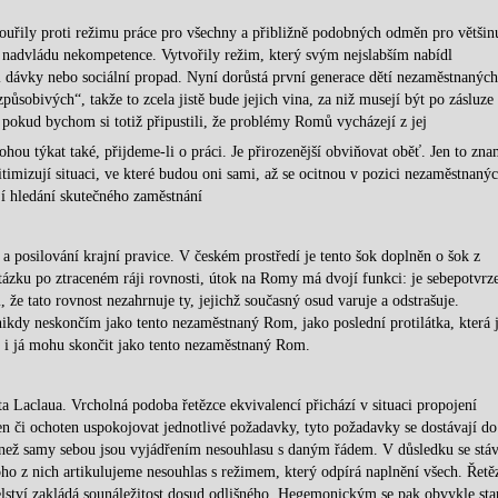
zbouřily proti režimu práce pro všechny a přibližně podobných odměn pro většin
a nadvládu nekompetence. Vytvořily režim, který svým nejslabším nabídl
 dávky nebo sociální propad. Nyní dorůstá první generace dětí nezaměstnaných
způsobivých“, takže to zcela jistě bude jejich vina, za niž musejí být po zásluze
– pokud bychom si totiž připustili, že problémy Romů vycházejí z jej
ohou týkat také, přijdeme-li o práci. Je přirozenější obviňovat oběť. Jen to zn
timizují situaci, ve které budou oni sami, až se ocitnou v pozici nezaměstnanýc
í hledání skutečného zaměstnání
 a posilování krajní pravice. V českém prostředí je tento šok doplněn o šok z
zku po ztraceném ráji rovnosti, útok na Romy má dvojí funkci: je sebepotvrz
m, že tato rovnost nezahrnuje ty, jejichž současný osud varuje a odstrašuje.
 nikdy neskončím jako tento nezaměstnaný Rom, jako poslední protilátka, která 
e i já mohu skončit jako tento nezaměstnaný Rom.
a Laclaua. Vrcholná podoba řetězce ekvivalencí přichází v situaci propojení
n či ochoten uspokojovat jednotlivé požadavky, tyto požadavky se dostávají do
e než samy sebou jsou vyjádřením nesouhlasu s daným řádem. V důsledku se stáv
 z nich artikulujeme nesouhlas s režimem, který odpírá naplnění všech. Řetě
elství zakládá sounáležitost dosud odlišného. Hegemonickým se pak obvykle sta