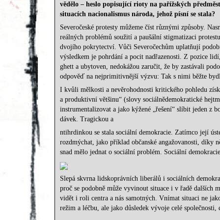
vědělo – heslo popisující rioty na pařížských předmě
situacích nacionalismus národa, jehož písní se stala?
Severočeské protesty můžeme číst různými způsoby. Nasn
reálných problémů soužití a paušální stigmatizaci protestuj
dvojího pokrytectví. Vůči Severočechům uplatňují podobn
výsledkem je pohrdání a pocit nadřazenosti. Z pozice lidí
ghett a ubytoven, nedokážou zaručit, že by zastávali po
odpověď na nejprimitivnější výzvu: Tak s nimi běžte bydl
I kvůli mělkosti a nevěrohodnosti kritického pohledu zís
a produktivní většinu“ (slovy sociálnědemokratické hejt
instrumentalizovat a jako kýžené „řešení“ slíbit jeden z b
dávek. Tragickou a
ntihrdinkou se stala sociální demokracie. Zatímco její ú
rozdmýchat, jako příklad občanské angažovanosti, díky ně
snad mělo jednat o sociální problém. Sociální demokracie
Slepá skvrna lidskoprávních liberálů i sociálních demok
proč se podobně může vyvinout situace i v řadě dalších m
vidět i roli centra a nás samotných. Vnímat situaci ne j
režim a léčbu, ale jako důsledek vývoje celé společnosti