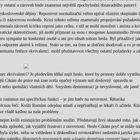
ty ostatní a zároveň bude znamenat největší zpochybnění dosavadního panství.
československé dějiny: Represivní normalizační režim upíral různým skupinám č
kou či názorovou svobodu. Krizi tohoto režimu znamenalo propojování požadavk
nala zároveň kritiku represí jako celku, s níž se mohl ztotožnit i ateista a kri
ratické sklerotičnosti, již mohl přijmout za svou i stoupenec konzumního život
ro sympatie ke konkrétní osobě a ani pro obsah tohoto hesla. Byl přitažlivý ja
m odporem aktérů k režimu. Stalo se tím, na čem se dotčení shodovali a co je 
ezentanta řetězce ekvivalencí: mohl představovat všechny ostatní požadavky a z
ec ekvivalencí? Je především těžké najít heslo, které by protesty dobře vystiho
nější Cikáni do práce má zase zcela opačný význam než doslovný: opravdu se
i nebo spolužáci vlastních dětí. Smyslem demonstrací je nevyslovené, ale jasně
to rasismus má specifickou funkci – je jím hněv na nerovnost. Rétorika
ěcnou řečí: Kvůli Romům odejdou mladí a nepřistěhují se lékaři či učitelé. Kle
i ve vládě kašlou na naše problémy…
ejen kvůli existujícím problémům soužití. Představují živý ukazatel toho, jak 
ála způsobů, jak vyjádřit frustraci z nerovnosti. Heslo Cikáni pryč se může stá
byla slyšet, nebo se vzhledem k diskreditaci rovnostářství nedostává jazyka pro 
řes nabídky důstojných pracovních míst a konče skutečnou rovností šancí, bez