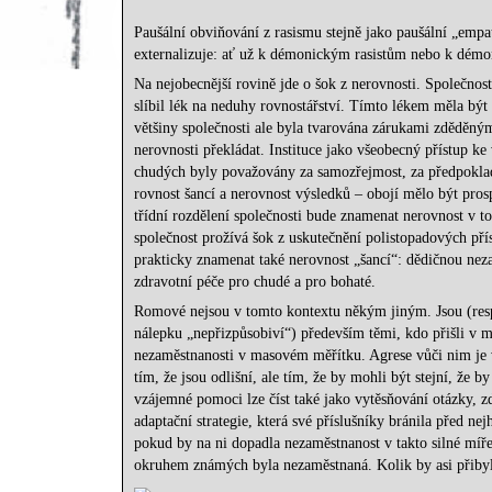
Paušální obviňování z rasismu stejně jako paušální „empa
externalizuje: ať už k démonickým rasistům nebo k démo
Na nejobecnější rovině jde o šok z nerovnosti. Společnos
slíbil lék na neduhy rovnostářství. Tímto lékem měla být
většiny společnosti ale byla tvarována zárukami zděděným
nerovnosti překládat. Instituce jako všeobecný přístup k
chudých byly považovány za samozřejmost, za předpoklad,
rovnost šancí a nerovnost výsledků – obojí mělo být pros
třídní rozdělení společnosti bude znamenat nerovnost v to
společnost prožívá šok z uskutečnění polistopadových pří
prakticky znamenat také nerovnost „šancí“: dědičnou nez
zdravotní péče pro chudé a pro bohaté.
Romové nejsou v tomto kontextu někým jiným. Jsou (respek
nálepku „nepřizpůsobiví“) především těmi, kdo přišli v m
nezaměstnanosti v masovém měřítku. Agrese vůči nim je v
tím, že jsou odlišní, ale tím, že by mohli být stejní, že
vzájemné pomoci lze číst také jako vytěsňování otázky, z
adaptační strategie, která své příslušníky bránila před ne
pokud by na ni dopadla nezaměstnanost v takto silné míře.
okruhem známých byla nezaměstnaná. Kolik by asi přib