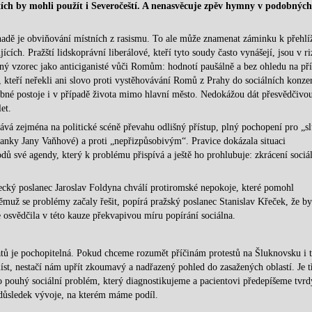
stích by mohli použít i Severočeští. A nenasvěcuje zpěv hymny v podobných
adě je obviňování místních z rasismu. To ale může znamenat záminku k přehlí
ících. Pražští lidskoprávní liberálové, kteří tyto soudy často vynášejí, jsou v ri
ý vzorec jako anticiganisté vůči Romům: hodnotí paušálně a bez ohledu na pří
, kteří neřekli ani slovo proti vystěhovávání Romů z Prahy do sociálních konze
dobné postoje i v případě života mimo hlavní město. Nedokážou dát přesvědčivo
et.
kává zejména na politické scéně převahu odlišný přístup, plný pochopení pro „s
manky Jany Vaňhové) a proti „nepřizpůsobivým“. Pravice dokázala situaci
odů své agendy, který k problému přispívá a ještě ho prohlubuje: zkrácení sociá
stecký poslanec Jaroslav Foldyna chválí protiromské nepokoje, které pomohl
muž se problémy začaly řešit, popírá pražský poslanec Stanislav Křeček, že by
 osvědčila v této kauze překvapivou míru popírání sociálna.
ratů je pochopitelná. Pokud chceme rozumět příčinám protestů na Šluknovsku i 
íst, nestačí nám upřít zkoumavý a nadřazený pohled do zasažených oblastí. Je t
ako pouhý sociální problém, který diagnostikujeme a pacientovi předepíšeme tvrd
, důsledek vývoje, na kterém máme podíl.