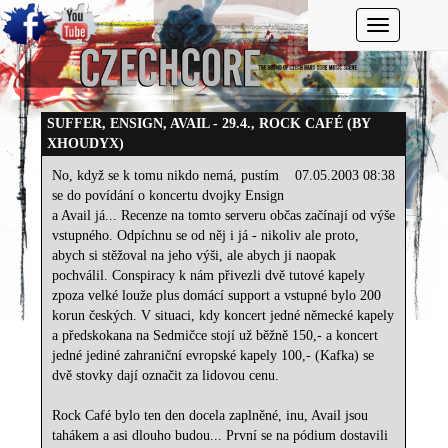
Toggle navi
SUFFER, ENSIGN, AVAIL - 29.4., ROCK CAFÉ (BY
XHOUDYX)
No, když se k tomu nikdo nemá, pustím
07.05.2003 08:38
se do povídání o koncertu dvojky Ensign
a Avail já... Recenze na tomto serveru občas začínají od výše
vstupného. Odpíchnu se od něj i já - nikoliv ale proto,
abych si stěžoval na jeho výši, ale abych ji naopak
pochválil. Conspiracy k nám přivezli dvě tutové kapely
zpoza velké louže plus domácí support a vstupné bylo 200
korun českých. V situaci, kdy koncert jedné německé kapely
a předskokana na Sedmičce stojí už běžně 150,- a koncert
jedné jediné zahraniční evropské kapely 100,- (Kafka) se
dvě stovky dají označit za lidovou cenu.
Rock Café bylo ten den docela zaplněné, inu, Avail jsou
tahákem a asi dlouho budou... První se na pódium dostavili