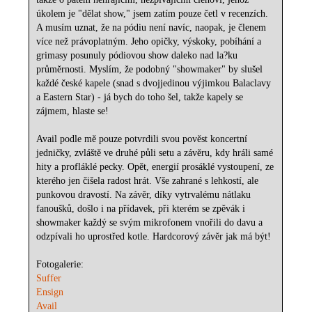
úkolem je "dělat show," jsem zatím pouze četl v recenzích.
A musím uznat, že na pódiu není navíc, naopak, je členem
více než právoplatným. Jeho opičky, výskoky, pobíhání a
grimasy posunuly pódiovou show daleko nad la?ku
průměrnosti. Myslím, že podobný "showmaker" by slušel
každé české kapele (snad s dvojjedinou výjimkou Balaclavy
a Eastern Star) - já bych do toho šel, takže kapely se
zájmem, hlaste se!
Avail podle mě pouze potvrdili svou pověst koncertní
jedničky, zvláště ve druhé půli setu a závěru, kdy hráli samé
hity a profláklé pecky. Opět, energií prosáklé vystoupení, ze
kterého jen čišela radost hrát. Vše zahrané s lehkostí, ale
punkovou dravostí. Na závěr, díky vytrvalému nátlaku
fanoušků, došlo i na přídavek, při kterém se zpěvák i
showmaker každý se svým mikrofonem vnořili do davu a
odzpívali ho uprostřed kotle. Hardcorový závěr jak má být!
Fotogalerie:
Suffer
Ensign
Avail