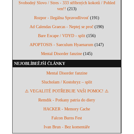
Svobodný Slovo / Stres - 333 stříbrných kokotů / Pohled
ven!!
(213)
Rozpor - Ilegálna Spravodlivosť
(191)
Ad Calendas Graecas - Neptej se proč
(190)
Bare Escape / VDYD - split
(156)
APOPTOSIS - Saeculum Hyaenarum
(147)
Mental Disorder fanzine
(145)
NEJOBLÍBEĚJŠÍ ČLÁNKY
Mental Disorder fanzine
Slucholam / Kostohryz – split
⚠️ VEGALITÉ POTŘEBUJE VAŠI POMOC! ⚠️
Remdik - Potkany patria do diery
HACKER - Memory Cache
Falcon Burns Fest
Ivan Brun - Bez komentáře