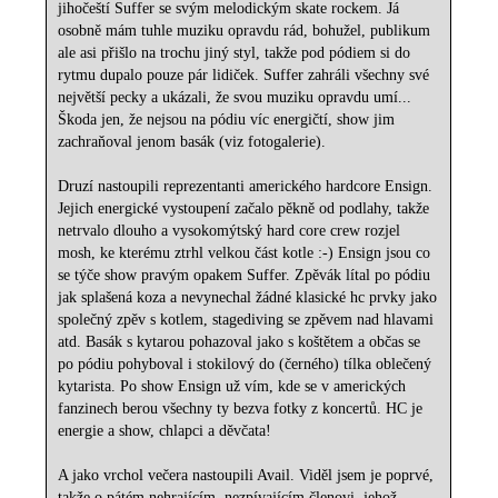
jihočeští Suffer se svým melodickým skate rockem. Já
osobně mám tuhle muziku opravdu rád, bohužel, publikum
ale asi přišlo na trochu jiný styl, takže pod pódiem si do
rytmu dupalo pouze pár lidiček. Suffer zahráli všechny své
největší pecky a ukázali, že svou muziku opravdu umí...
Škoda jen, že nejsou na pódiu víc energičtí, show jim
zachraňoval jenom basák (viz fotogalerie).
Druzí nastoupili reprezentanti amerického hardcore Ensign.
Jejich energické vystoupení začalo pěkně od podlahy, takže
netrvalo dlouho a vysokomýtský hard core crew rozjel
mosh, ke kterému ztrhl velkou část kotle :-) Ensign jsou co
se týče show pravým opakem Suffer. Zpěvák lítal po pódiu
jak splašená koza a nevynechal žádné klasické hc prvky jako
společný zpěv s kotlem, stagediving se zpěvem nad hlavami
atd. Basák s kytarou pohazoval jako s koštětem a občas se
po pódiu pohyboval i stokilový do (černého) tílka oblečený
kytarista. Po show Ensign už vím, kde se v amerických
fanzinech berou všechny ty bezva fotky z koncertů. HC je
energie a show, chlapci a děvčata!
A jako vrchol večera nastoupili Avail. Viděl jsem je poprvé,
takže o pátém nehrajícím, nezpívajícím členovi, jehož