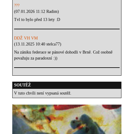
???
(07.01.2026 11:12 Radim)
Tvl to bylo před 13 lety :D
DDŽ VH VM
(13.11.2025 10:40 stelca77)
Na zániku federace se pánové dohodli v Brně. Což osobně
považuju za paradoxní :))
SOUTĚŽ
V tuto chvíli není vypsaná soutěž.