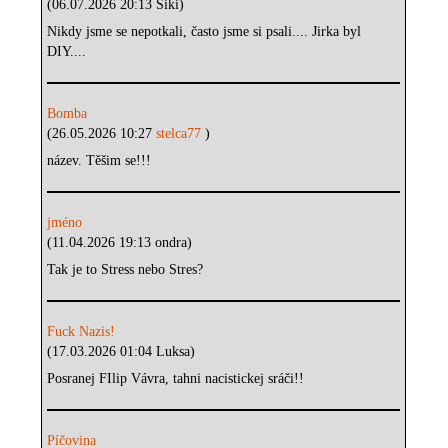
(06.07.2026 20:13 Siki)
Nikdy jsme se nepotkali, často jsme si psali.... Jirka byl
DIY....
Bomba
(26.05.2026 10:27
stelca77
)
název. Těšim se!!!
jméno
(11.04.2026 19:13 ondra)
Tak je to Stress nebo Stres?
Fuck Nazis!
(17.03.2026 01:04 Luksa)
Posranej FIlip Vávra, tahni nacistickej sráči!!
Píčovina