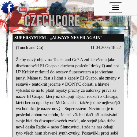
Toggle navi
SUPERSYSTEM - „ALWAYS NEVER AGAIN“
(Touch and Go)
11.04.2005 18:22
Že by nový objev na Touch and Go? A zní ke všemu jako
dischordovští El Guapo s duchem poslední desky Q and not
U? Krátký mrknutí do sestavy Supersystem a je všechno
jasný. Máme tu čest s lidmi z kapely El Guapo, ale změny v
sestavě - tentokrát jedeme v DC/NYC oblasti a hlavně
vykašlat se na to platit nějaký prachy za autorský práva za
název El Guapo, který už okupují nějací rockeři z Chicaga,
kteří berou úplatky od McDonalda – takže jediné nejlevnější
východisko je název nový - Supersystem. Nevím co je to
poslední dobou za módu, že teď všichni tlačí při nahrávání
svoje bicí do discopunkových zvuků, ale stejně jako třeba
nová deska Radio 4 nebo Slunosvitci, i zde na nás čekají
tyto všech hran zbavené synth-zvuky. Postavíš-li proti sobě