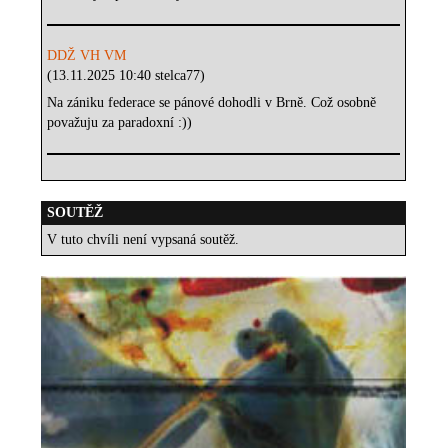
DDŽ VH VM
(13.11.2025 10:40 stelca77)
Na zániku federace se pánové dohodli v Brně. Což osobně
považuju za paradoxní :))
SOUTĚŽ
V tuto chvíli není vypsaná soutěž.