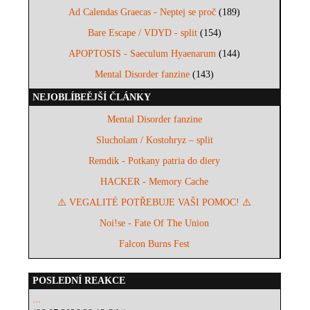
Ad Calendas Graecas - Neptej se proč
(189)
Bare Escape / VDYD - split
(154)
APOPTOSIS - Saeculum Hyaenarum
(144)
Mental Disorder fanzine
(143)
NEJOBLÍBEĚJŠÍ ČLÁNKY
Mental Disorder fanzine
Slucholam / Kostohryz – split
Remdik - Potkany patria do diery
HACKER - Memory Cache
⚠️ VEGALITÉ POTŘEBUJE VAŠI POMOC! ⚠️
Noi!se - Fate Of The Union
Falcon Burns Fest
POSLEDNÍ REAKCE
...