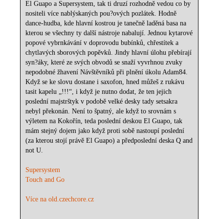
El Guapo a Supersystem, tak ti druzí rozhodně vedou co by
nositeli více nablýskaných pou?ových pozlátek. Hodně
dance-hudba, kde hlavní kostrou je tanečně laděná basa na
kterou se všechny ty další nástroje nabalují. Jednou kytarové
popové vybrnkávání v doprovodu bubínků, chřestítek a
chytlavých sborových popěvků. Jindy hlavní úlohu přebírají
syn?áky, které ze svých obvodů se snaží vyvrhnou zvuky
nepodobné žhavení Návštěvníků při plnění úkolu Adam84.
Když se ke slovu dostane i saxofon, hned můžeš z rukávu
tasit kapelu „!!!“, i když je nutno dodat, že ten jejich
poslední majstrštyk v podobě velké desky tady setsakra
nebyl překonán. Není to špatný, ale když to srovnám s
výletem na Kokořín, teda poslední deskou El Guapo, tak
mám stejný dojem jako když proti sobě nastoupí poslední
(za kterou stojí právě El Guapo) a předposlední deska Q and
not U.
Supersystem
Touch and Go
Více na old.czechcore.cz