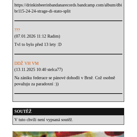
https://drinkinbeerinbandanarecords.bandcamp.com/album/dbi
br115-24-24-strage-di-stato-split
???
(07.01.2026 11:12 Radim)
Tvl to bylo před 13 lety :D
DDŽ VH VM
(13.11.2025 10:40 stelca77)
Na zániku federace se pánové dohodli v Brně. Což osobně
považuju za paradoxní :))
SOUTĚŽ
V tuto chvíli není vypsaná soutěž.