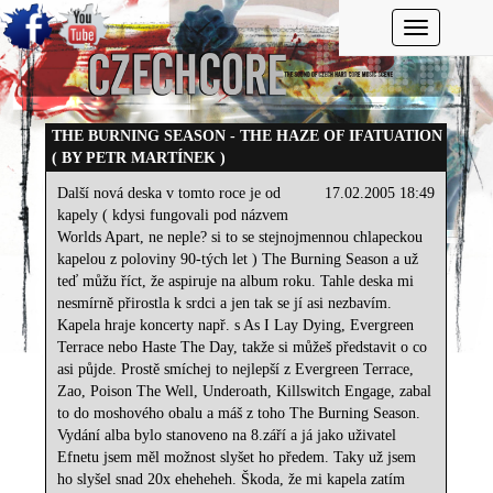
Toggle navi
THE BURNING SEASON - THE HAZE OF IFATUATION
( BY PETR MARTÍNEK )
Další nová deska v tomto roce je od
17.02.2005 18:49
kapely ( kdysi fungovali pod názvem
Worlds Apart, ne neple? si to se stejnojmennou chlapeckou
kapelou z poloviny 90-tých let ) The Burning Season a už
teď můžu říct, že aspiruje na album roku. Tahle deska mi
nesmírně přirostla k srdci a jen tak se jí asi nezbavím.
Kapela hraje koncerty např. s As I Lay Dying, Evergreen
Terrace nebo Haste The Day, takže si můžeš představit o co
asi půjde. Prostě smíchej to nejlepší z Evergreen Terrace,
Zao, Poison The Well, Underoath, Killswitch Engage, zabal
to do moshového obalu a máš z toho The Burning Season.
Vydání alba bylo stanoveno na 8.září a já jako uživatel
Efnetu jsem měl možnost slyšet ho předem. Taky už jsem
ho slyšel snad 20x eheheheh. Škoda, že mi kapela zatím