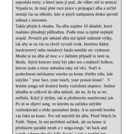
neposlala texty, o které jsem jí psal, ale vůbec mě to nemrzí.
Vypadá to, že mají plné ruce práce s propagací alba a určitě
nemájí čas na někoho, kdo si jejich nadupanou desku sprostě
stáhnul z internetu.
Takže přejdu k obsahu. Na albu najdete 10 skladeb, které
malinko přesahují půlhodinu. Podle mne ta úplně nejlepší
stopáž. Prvních pár sekund alba má úplně stáhnuté výšky,
tak aby se na vás za chvíli vyvalil zvuk, kterému žádný
hardcoreový nebo metalový fanda nemůže nic vytknout.
Moshe je na albu až moc a v žádném případě to není na
škodu. Jejich koncert musí být jako sex s nejhezčí holkou,
kterou znáte a texty nebudou taky od věci. Stačí si
poslechnout nečekanou vsuvku na konec třetího válu, kde
uslyšíte '' your face, your touch, your poison kisses'' . V
šestém songu mě dostává hezky rozložená stupnice. Sedmá
skladba se celkově do alba nehodí, ale ne, že by se mi
nelíbila. Když jí slyším, tak si představím zamilovaný pár.
Po ní se objeví song, ve kterém na začátku uslyšíte
roztleskávání a efekt zpomalení desky. A ta nejvetší bomba
vás čeká na konec. Pro mě největší hit alba. Píseň Watch In
Faith. Nejen, že má perfektní začátek, ale na konec si
představte parádní mosh a v singa-longu ''sit back and
watch, wheres the sky falls down'' a pak v podání jen