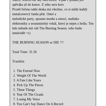
zpěváka až do konce. Z toho seru krev.
Prostě řečeno tahle deska má všechno, co si může každý
metalcoreový fanda přát. Ostré a
melodické party, spoustu moshe a emocí, malinko
elektroniky a srozumitelný vokál, který je nejen z hrdla. Ten
kdo nebude mít rád The Burning Season, toho budu
nenávidět =c)
THE BURNING SEASON or DIE !!!
Total Time: 31:26
Tracklist:
1. The Eternal Now
2. Weight Of The World
3. A Fate Like Yours
4. Pick Up The Pieces
5. These Things
6. Year Of The Cicada
7. Losing My Voice
8. You Can't Say Dance On A Record