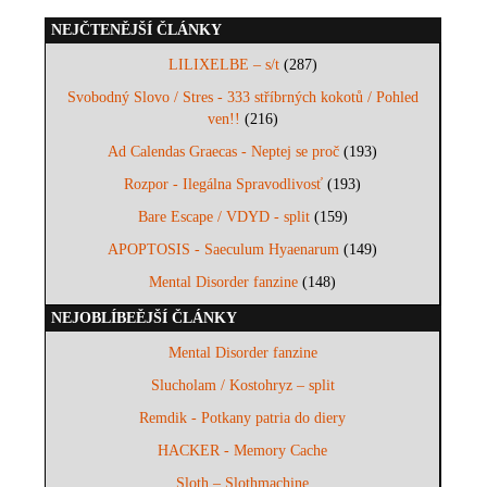
NEJČTENĚJŠÍ ČLÁNKY
LILIXELBE – s/t
(287)
Svobodný Slovo / Stres - 333 stříbrných kokotů / Pohled
ven!!
(216)
Ad Calendas Graecas - Neptej se proč
(193)
Rozpor - Ilegálna Spravodlivosť
(193)
Bare Escape / VDYD - split
(159)
APOPTOSIS - Saeculum Hyaenarum
(149)
Mental Disorder fanzine
(148)
NEJOBLÍBEĚJŠÍ ČLÁNKY
Mental Disorder fanzine
Slucholam / Kostohryz – split
Remdik - Potkany patria do diery
HACKER - Memory Cache
Sloth – Slothmachine