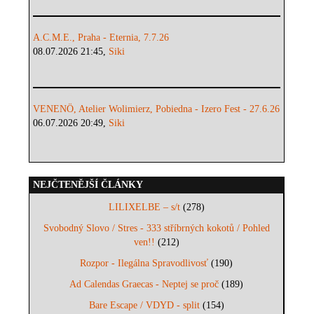
A.C.M.E., Praha - Eternia, 7.7.26
08.07.2026 21:45,
Siki
VENENÖ, Atelier Wolimierz, Pobiedna - Izero Fest - 27.6.26
06.07.2026 20:49,
Siki
NEJČTENĚJŠÍ ČLÁNKY
LILIXELBE – s/t
(278)
Svobodný Slovo / Stres - 333 stříbrných kokotů / Pohled
ven!!
(212)
Rozpor - Ilegálna Spravodlivosť
(190)
Ad Calendas Graecas - Neptej se proč
(189)
Bare Escape / VDYD - split
(154)