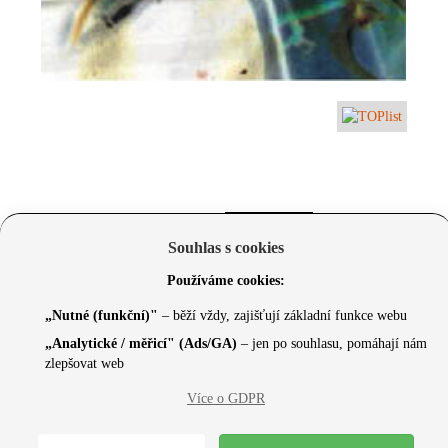
Souhlas s cookies
Používáme cookies:
„Nutné (funkční)"
– běží vždy, zajišťují základní funkce webu
„Analytické / měřicí" (Ads/GA)
– jen po souhlasu, pomáhají nám
zlepšovat web
© 2026 Czechcore.cz | Scripted by Sonic (
www.pro-
Více o GDPR
neziskovky.cz
) | Design concept by
Max