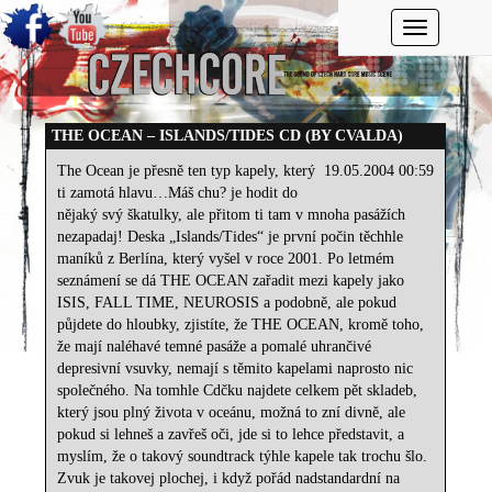
Toggle navi
THE OCEAN – ISLANDS/TIDES CD (BY CVALDA)
The Ocean je přesně ten typ kapely, který
19.05.2004 00:59
ti zamotá hlavu…Máš chu? je hodit do
nějaký svý škatulky, ale přitom ti tam v mnoha pasážích
nezapadaj! Deska „Islands/Tides“ je první počin těchhle
maníků z Berlína, který vyšel v roce 2001. Po letmém
seznámení se dá THE OCEAN zařadit mezi kapely jako
ISIS, FALL TIME, NEUROSIS a podobně, ale pokud
půjdete do hloubky, zjistíte, že THE OCEAN, kromě toho,
že mají naléhavé temné pasáže a pomalé uhrančivé
depresivní vsuvky, nemají s těmito kapelami naprosto nic
společného. Na tomhle Cdčku najdete celkem pět skladeb,
který jsou plný života v oceánu, možná to zní divně, ale
pokud si lehneš a zavřeš oči, jde si to lehce představit, a
myslím, že o takový soundtrack týhle kapele tak trochu šlo.
Zvuk je takovej plochej, i když pořád nadstandardní na