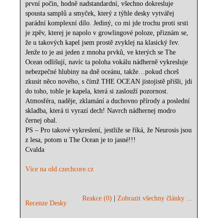
první počin, hodně nadstandardní, všechno dokresluje
spousta samplů a smyček, který z týhle desky vytvářej
parádní komplexní dílo. Jediný, co mi jde trochu proti srsti
je zpěv, kterej je napolo v growlingové poloze, přiznám se,
že u takových kapel jsem prostě zvyklej na klasický řev.
Jenže to je asi jeden z mnoha prvků, ve kterých se The
Ocean odlišují, navíc ta poloha vokálu nádherně vykresluje
nebezpečné hlubiny na dně oceánu, takže…pokud chceš
zkusit něco nového, s čímž THE OCEAN jistojistě přišli, jdi
do toho, tohle je kapela, která si zaslouží pozornost.
Atmosféra, naděje, zklamání a duchovno přírody a poslední
skladba, která ti vyrazí dech! Navrch nádhernej modro
černej obal.
PS – Pro takové vykreslení, jestliže se říká, že Neurosis jsou
z lesa, potom u The Ocean je to jasné!!!
Cvalda
Více na old.czechcore.cz
Reakce (0)
|
Zobrazit všechny články ...
Recenze Desky