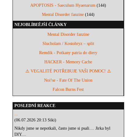
APOPTOSIS - Saeculum Hyaenarum
(144)
Mental Disorder fanzine
(144)
NEJOBLÍBEĚJŠÍ ČLÁNKY
Mental Disorder fanzine
Slucholam / Kostohryz – split
Remdik - Potkany patria do diery
HACKER - Memory Cache
⚠️ VEGALITÉ POTŘEBUJE VAŠI POMOC! ⚠️
Noi!se - Fate Of The Union
Falcon Burns Fest
POSLEDNÍ REAKCE
...
(06.07.2026 20:13 Siki)
Nikdy jsme se nepotkali, často jsme si psali.... Jirka byl
DIY....