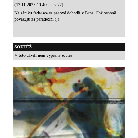
(13.11.2025 10:40 stelca77)
Na zániku federace se pánové dohodli v Brně. Což osobně
považuju za paradoxní :))
SOUTĚŽ
V tuto chvíli není vypsaná soutěž.