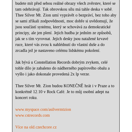
budete mít před sebou reálné obrazy všech zvěrstev, které se
tam odehrávají. Tak obrovskou sílu má tahle deska v sobě.
Thee Silver Mt. Zion umí vyprávět o bezpráví, bez toho aby
se sami zříkali zodpovědnosti, moc dobře si uvědomují, že
jsou součástí systému, který se schovává za demokratické
principy, ale jen plení. Jejich hudba je jedním ze způsobů,
jak se s tím vyrovnat. Jejich desky jsou natažené krvavé
ruce, které vás zvou k nahlédnutí do vlastní duše a do
zrcadla jež je nastaveno celému lidskému pokolení.
Jak bývá u Constellation Records dobrým zvykem, celé
tohle dílo je zabaleno do nádherného papírového obalu a
vyšlo i jako dokonale provedená 2x lp verze.
Thee Silver Mt. Zion budou KONEČNĚ hrát i v Praze a to
konkrétně 12.10 v Rock Café. Je to můj osobní adept na
koncert roku.
www.myspace.com/asilvermtzion
www.cstrecords.com
Více na old.czechcore.cz