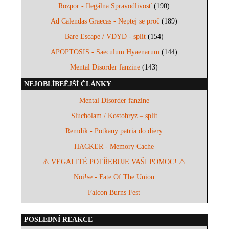
Rozpor - Ilegálna Spravodlivosť
(190)
Ad Calendas Graecas - Neptej se proč
(189)
Bare Escape / VDYD - split
(154)
APOPTOSIS - Saeculum Hyaenarum
(144)
Mental Disorder fanzine
(143)
NEJOBLÍBEĚJŠÍ ČLÁNKY
Mental Disorder fanzine
Slucholam / Kostohryz – split
Remdik - Potkany patria do diery
HACKER - Memory Cache
⚠️ VEGALITÉ POTŘEBUJE VAŠI POMOC! ⚠️
Noi!se - Fate Of The Union
Falcon Burns Fest
POSLEDNÍ REAKCE