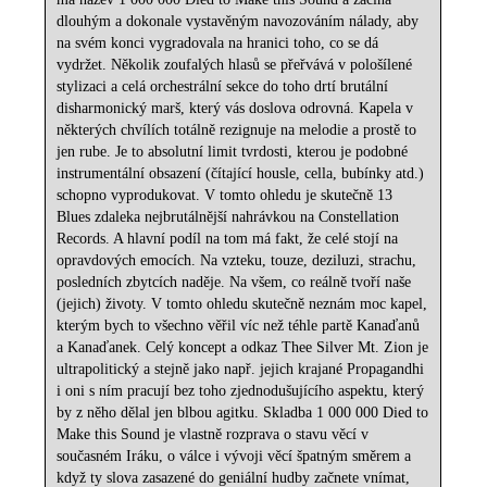
dlouhým a dokonale vystavěným navozováním nálady, aby
na svém konci vygradovala na hranici toho, co se dá
vydržet. Několik zoufalých hlasů se přeřvává v pološílené
stylizaci a celá orchestrální sekce do toho drtí brutální
disharmonický marš, který vás doslova odrovná. Kapela v
některých chvílích totálně rezignuje na melodie a prostě to
jen rube. Je to absolutní limit tvrdosti, kterou je podobné
instrumentální obsazení (čítající housle, cella, bubínky atd.)
schopno vyprodukovat. V tomto ohledu je skutečně 13
Blues zdaleka nejbrutálnější nahrávkou na Constellation
Records. A hlavní podíl na tom má fakt, že celé stojí na
opravdových emocích. Na vzteku, touze, deziluzi, strachu,
posledních zbytcích naděje. Na všem, co reálně tvoří naše
(jejich) životy. V tomto ohledu skutečně neznám moc kapel,
kterým bych to všechno věřil víc než téhle partě Kanaďanů
a Kanaďanek. Celý koncept a odkaz Thee Silver Mt. Zion je
ultrapolitický a stejně jako např. jejich krajané Propagandhi
i oni s ním pracují bez toho zjednodušujícího aspektu, který
by z něho dělal jen blbou agitku. Skladba 1 000 000 Died to
Make this Sound je vlastně rozprava o stavu věcí v
současném Iráku, o válce i vývoji věcí špatným směrem a
když ty slova zasazené do geniální hudby začnete vnímat,