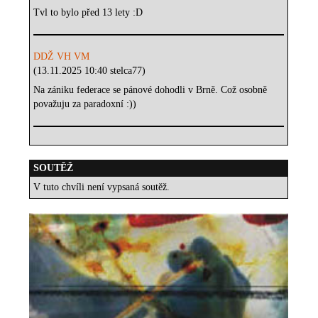
Tvl to bylo před 13 lety :D
DDŽ VH VM
(13.11.2025 10:40 stelca77)
Na zániku federace se pánové dohodli v Brně. Což osobně
považuju za paradoxní :))
SOUTĚŽ
V tuto chvíli není vypsaná soutěž.