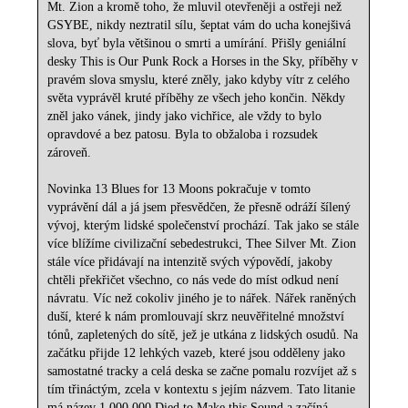
Mt. Zion a kromě toho, že mluvil otevřeněji a ostřeji než
GSYBE, nikdy neztratil sílu, šeptat vám do ucha konejšivá
slova, byť byla většinou o smrti a umírání. Přišly geniální
desky This is Our Punk Rock a Horses in the Sky, příběhy v
pravém slova smyslu, které zněly, jako kdyby vítr z celého
světa vyprávěl kruté příběhy ze všech jeho končin. Někdy
zněl jako vánek, jindy jako vichřice, ale vždy to bylo
opravdové a bez patosu. Byla to obžaloba i rozsudek
zároveň.
Novinka 13 Blues for 13 Moons pokračuje v tomto
vyprávění dál a já jsem přesvědčen, že přesně odráží šílený
vývoj, kterým lidské společenství prochází. Tak jako se stále
více blížíme civilizační sebedestrukci, Thee Silver Mt. Zion
stále více přidávají na intenzitě svých výpovědí, jakoby
chtěli překřičet všechno, co nás vede do míst odkud není
návratu. Víc než cokoliv jiného je to nářek. Nářek raněných
duší, které k nám promlouvají skrz neuvěřitelné množství
tónů, zapletených do sítě, jež je utkána z lidských osudů. Na
začátku přijde 12 lehkých vazeb, které jsou odděleny jako
samostatné tracky a celá deska se začne pomalu rozvíjet až s
tím třináctým, zcela v kontextu s jejím názvem. Tato litanie
má název 1 000 000 Died to Make this Sound a začíná