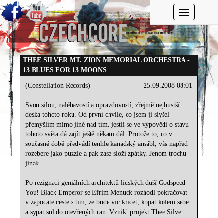
Toggle navi
THEE SILVER MT. ZION MEMORIAL ORCHESTRA -
13 BLUES FOR 13 MOONS
(Constellation Records)
25.09.2008 08:01
Svou silou, naléhavostí a opravdovostí, zřejmě nejhustší
deska tohoto roku. Od první chvíle, co jsem ji slyšel
přemýšlím mimo jiné nad tím, jestli se ve výpovědi o stavu
tohoto světa dá zajít ještě někam dál. Protože to, co v
současné době předvádí tenhle kanadský ansábl, vás napřed
rozebere jako puzzle a pak zase složí zpátky. Jenom trochu
jinak.
Po rezignaci geniálních architektů lidských duší Godspeed
You! Black Emperor se Efrim Menuck rozhodl pokračovat
v započaté cestě s tím, že bude víc křičet, kopat kolem sebe
a sypat sůl do otevřených ran. Vznikl projekt Thee Silver