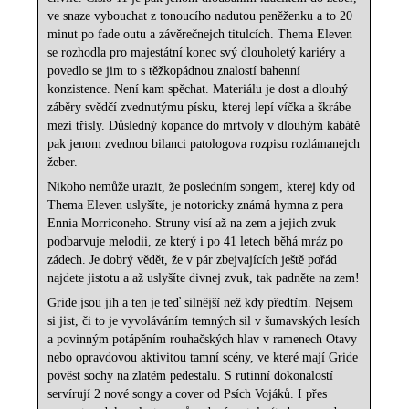
ve snaze vybouchat z tonoucího nadutou peněženku a to 20
minut po fade outu a závěrečnejch titulcích. Thema Eleven
se rozhodla pro majestátní konec svý dlouholetý kariéry a
povedlo se jim to s těžkopádnou znalostí bahenní
konzistence. Není kam spěchat. Materiálu je dost a dlouhý
záběry svědčí zvednutýmu písku, kterej lepí víčka a škrábe
mezi třísly. Důsledný kopance do mrtvoly v dlouhým kabátě
pak jenom zvednou bilanci patologova rozpisu rozlámanejch
žeber.
Nikoho nemůže urazit, že posledním songem, kterej kdy od
Thema Eleven uslyšíte, je notoricky známá hymna z pera
Ennia Morriconeho. Struny visí až na zem a jejich zvuk
podbarvuje melodii, ze který i po 41 letech běhá mráz po
zádech. Je dobrý vědět, že v pár zbejvajících ještě pořád
najdete jistotu a až uslyšíte divnej zvuk, tak padněte na zem!
Gride jsou jih a ten je teď silnější než kdy předtím. Nejsem
si jist, či to je vyvoláváním temných sil v šumavských lesích
a povinným potápěním rouhačských hlav v ramenech Otavy
nebo opravdovou aktivitou tamní scény, ve které mají Gride
pověst sochy na zlatém pedestalu. S rutinní dokonalostí
servírují 2 nové songy a cover od Psích Vojáků. I přes