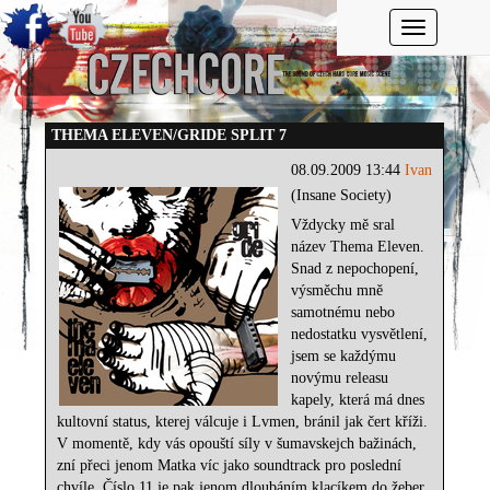
Toggle navi
THEMA ELEVEN/GRIDE SPLIT 7
08.09.2009 13:44
Ivan
(Insane Society)
Vždycky mě sral
název Thema Eleven.
Snad z nepochopení,
výsměchu mně
samotnému nebo
nedostatku vysvětlení,
jsem se každýmu
novýmu releasu
kapely, která má dnes
kultovní status, kterej válcuje i Lvmen, bránil jak čert kříži.
V momentě, kdy vás opouští síly v šumavskejch bažinách,
zní přeci jenom Matka víc jako soundtrack pro poslední
chvíle. Číslo 11 je pak jenom dloubáním klacíkem do žeber,