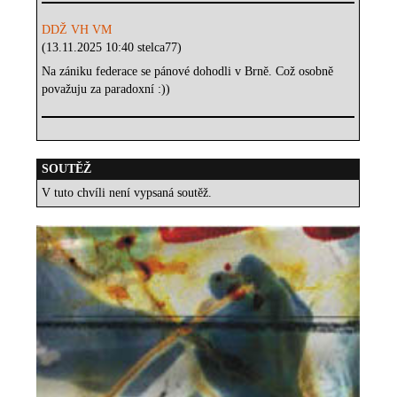
DDŽ VH VM
(13.11.2025 10:40 stelca77)
Na zániku federace se pánové dohodli v Brně. Což osobně
považuju za paradoxní :))
SOUTĚŽ
V tuto chvíli není vypsaná soutěž.