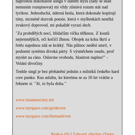
naprostou dokonalost songů v daném stylu (tady se snad
nemusím rozepisovat) mi vždy zůstává rozum stát nad
lyrikou. Jednoduchá, úderná hesla, která dokonale kopírují
tóny, nicméně dozvuk poezie, která v myšlenkách nestíhá
zvukový doprovod, mi pokaždé vyrazí dech.
"Za probdělých nocí, hlídačům víčka těžknou. Z koutů
nejtemnějších, oči kočičí žhnou. Obojek na krku škrtí a
řetěz najednou zdá se krátký. Nás půlnoc neděsí smrtí, v
podzemí systému divoká párty. S výsměchem osudu, proč
myslet na ráno. Oslavme svobodu, hlasitost naplno!" -
Volání divočiny.
Tenhle singl je bez přehánění jedním z milníků českého hard
core punku. Kus asfaltu, ke kterému se za 10 let vrátíte a
řeknete si: "Jó, to byla doba."
www.insanesociety.net
www.myspace.com/gridecore
www.myspace.com/themaeleven
Reakce (0)
|
Zobrazit všechny články ...