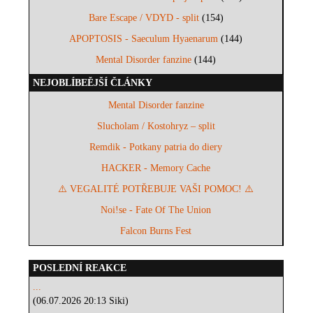
Bare Escape / VDYD - split
(154)
APOPTOSIS - Saeculum Hyaenarum
(144)
Mental Disorder fanzine
(144)
NEJOBLÍBEĚJŠÍ ČLÁNKY
Mental Disorder fanzine
Slucholam / Kostohryz – split
Remdik - Potkany patria do diery
HACKER - Memory Cache
⚠️ VEGALITÉ POTŘEBUJE VAŠI POMOC! ⚠️
Noi!se - Fate Of The Union
Falcon Burns Fest
POSLEDNÍ REAKCE
...
(06.07.2026 20:13 Siki)