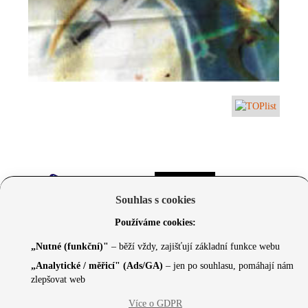
Souhlas s cookies
Používáme cookies:
„Nutné (funkční)"
– běží vždy, zajišťují základní funkce webu
„Analytické / měřicí" (Ads/GA)
– jen po souhlasu, pomáhají nám
zlepšovat web
© 2026 Czechcore.cz | Scripted by Sonic (
www.pro-
Více o GDPR