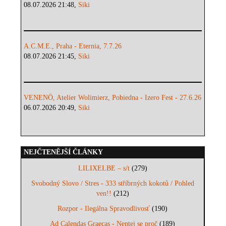
08.07.2026 21:48,
Siki
A.C.M.E., Praha - Eternia, 7.7.26
08.07.2026 21:45,
Siki
VENENÖ, Atelier Wolimierz, Pobiedna - Izero Fest - 27.6.26
06.07.2026 20:49,
Siki
NEJČTENĚJŠÍ ČLÁNKY
LILIXELBE – s/t
(279)
Svobodný Slovo / Stres - 333 stříbrných kokotů / Pohled
ven!!
(212)
Rozpor - Ilegálna Spravodlivosť
(190)
Ad Calendas Graecas - Neptej se proč
(189)