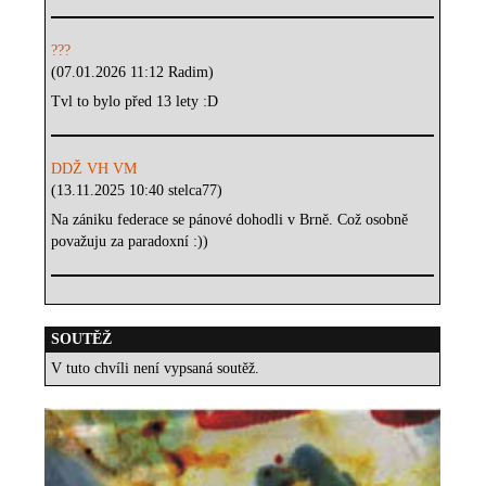
???
(07.01.2026 11:12 Radim)
Tvl to bylo před 13 lety :D
DDŽ VH VM
(13.11.2025 10:40 stelca77)
Na zániku federace se pánové dohodli v Brně. Což osobně
považuju za paradoxní :))
SOUTĚŽ
V tuto chvíli není vypsaná soutěž.