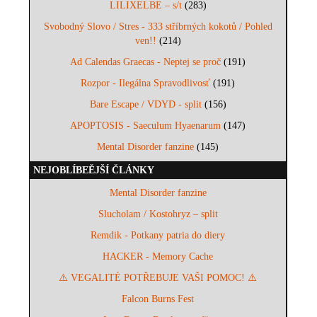
LILIXELBE – s/t
(283)
Svobodný Slovo / Stres - 333 stříbrných kokotů / Pohled
ven!!
(214)
Ad Calendas Graecas - Neptej se proč
(191)
Rozpor - Ilegálna Spravodlivosť
(191)
Bare Escape / VDYD - split
(156)
APOPTOSIS - Saeculum Hyaenarum
(147)
Mental Disorder fanzine
(145)
NEJOBLÍBEĚJŠÍ ČLÁNKY
Mental Disorder fanzine
Slucholam / Kostohryz – split
Remdik - Potkany patria do diery
HACKER - Memory Cache
⚠️ VEGALITÉ POTŘEBUJE VAŠI POMOC! ⚠️
Falcon Burns Fest