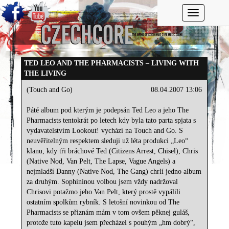
Toggle navi
TED LEO AND THE PHARMACISTS – LIVING WITH
THE LIVING
(Touch and Go)
08.04.2007 13:06
Páté album pod kterým je podepsán Ted Leo a jeho The
Pharmacists tentokrát po letech kdy byla tato parta spjata s
vydavatelstvím Lookout! vychází na Touch and Go. S
neuvěřitelným respektem sleduji už léta produkci „Leo“
klanu, kdy tři bráchové Ted (Citizens Arrest, Chisel), Chris
(Native Nod, Van Pelt, The Lapse, Vague Angels) a
nejmladší Danny (Native Nod, The Gang) chrlí jedno album
za druhým. Sophininou volbou jsem vždy nadržoval
Chrisovi potažmo jeho Van Pelt, který prostě vypálili
ostatním spolkům rybník. S letošní novinkou od The
Pharmacists se přiznám mám v tom ovšem pěknej guláš,
protože tuto kapelu jsem přecházel s pouhým „hm dobrý“,