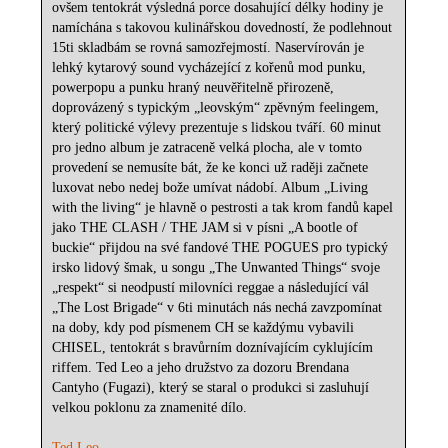
ovšem tentokrát výsledná porce dosahující délky hodiny je
namíchána s takovou kulinářskou dovedností, že podlehnout
15ti skladbám se rovná samozřejmostí. Naservírován je
lehký kytarový sound vycházející z kořenů mod punku,
powerpopu a punku hraný neuvěřitelně přirozeně,
doprovázený s typickým „leovským“ zpěvným feelingem,
který politické výlevy prezentuje s lidskou tváří. 60 minut
pro jedno album je zatraceně velká plocha, ale v tomto
provedení se nemusíte bát, že ke konci už raději začnete
luxovat nebo nedej bože umívat nádobí. Album „Living
with the living“ je hlavně o pestrosti a tak krom fandů kapel
jako THE CLASH / THE JAM si v písni „A bootle of
buckie“ přijdou na své fandové THE POGUES pro typický
irsko lidový šmak, u songu „The Unwanted Things“ svoje
„respekt“ si neodpustí milovníci reggae a následující vál
„The Lost Brigade“ v 6ti minutách nás nechá zavzpomínat
na doby, kdy pod písmenem CH se každýmu vybavili
CHISEL, tentokrát s bravůrním doznívajícím cyklujícím
riffem. Ted Leo a jeho družstvo za dozoru Brendana
Cantyho (Fugazi), který se staral o produkci si zasluhují
velkou poklonu za znamenité dílo.
Ted Leo