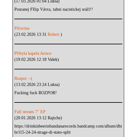
(17.03.2026 01:04 Luksa)
Posranej FIlip Vávra, tahni nacistickej sráči!!
Píčovina
(23.02.2026 13:31
Robert
)
Přibyla kapela Arisco
(19.02.2026 12:18 Vašek)
Rozpor :-(
(13.02.2026 23:24 Luksa)
Fucking fuck ROZPOR!
Full stream 7" EP
(20.01.2026 13:12 Rajtche)
https://drinkinbeerinbandanarecords.bandcamp.com/album/dbi
br115-24-24-strage-di-stato-split