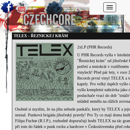
Toggle navi
TELEX - ŘEZNICKEJ KR​Á​M
2xLP (PHR Records)
U PHR Records vyšla v letošní
"Řeznickej krám" od jihočeské
potřetí a tentokrát v rozšířené
vinylech! Před pár lety, v roce
Records první vinyl TELEX a t
kapely. Pro velký úspěch vyšlo d
vyšla kompletní nahrávka jako
posluchače vrací do dob "totáče"
mládež neměla na růžích zrovna
Osobně si myslím, že na jihu nebude pankáče, který by TELEX a jej
neznal. Punková brigáda jihočeský pravdy! Pro Ty co mají doma knihu
Filipa Fuchse (R.I.P.), rozhodně doporučuji hodit TELEX na tác gra
při tom do řádek o punk rocku a hardcore v Československu před roke