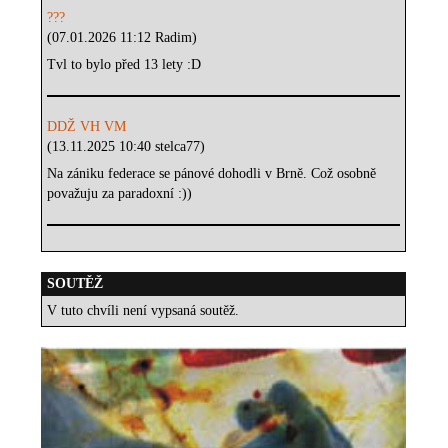
???
(07.01.2026 11:12 Radim)
Tvl to bylo před 13 lety :D
DDŽ VH VM
(13.11.2025 10:40 stelca77)
Na zániku federace se pánové dohodli v Brně. Což osobně
považuju za paradoxní :))
SOUTĚŽ
V tuto chvíli není vypsaná soutěž.