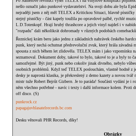
Po Sametové revoluci vyšel TELEX i na vinylové kompilaci pojmeno
nešlo označit jako punkové vydavatelství. Na svoji dobu ale byla 
nejraději jsem z něj měl TELEX a Kritickou Situaci, hlavně písničky 
stejný písničky - část kapely toužila po opravdové palbě, rychlé muzic
L.D.Totenkopf. Hrají hrubý thrashcore a jejich vinyl najdeš i v na
"rozpadu" dali několikrát dohromady v různých podobách comebacků
Řeznickej kr​á​m beru jako jednu z základních nahrávek českého hardc
punk, který nechá ochutnat předrevoluční zvuk, který hrála závadná
spousta z nich během let zlidověla. TELEX mám i jako vzpomínku na
seznamoval. Dokument doby, takové to bylo, takové to je a byly to čas
samozřejmé. Být jiný, punk nebo cokoliv jinak divného, nebylo vůbec
osobních problémů. Když teď TELEX poslouchám, vlastně hodně z jeji
desky je naprostá klasika, je překreslený z demo kazety a novou tvář 
mistr tuže Robert Bejrůt Gizbern. Je to paráda! Součásti vydání je i roz
něm všechno potřebné - navíc i texty i další informace kolem. Proti d
off disco. (S)
punkrock.cz
papagajuvhlasatelrecords.bc.com
Desku věnovali PHR Records, díky!
Obrázky