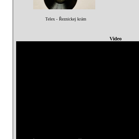
Telex - Řeznickej kr​á​m
Video