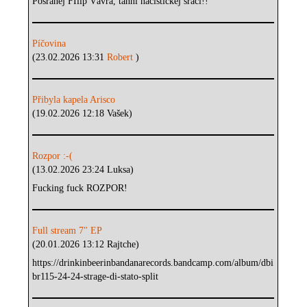
Posranej FIlip Vávra, tahni nacistickej sráči!!
Píčovina
(23.02.2026 13:31
Robert
)
Přibyla kapela Arisco
(19.02.2026 12:18 Vašek)
Rozpor :-(
(13.02.2026 23:24 Luksa)
Fucking fuck ROZPOR!
Full stream 7" EP
(20.01.2026 13:12 Rajtche)
https://drinkinbeerinbandanarecords.bandcamp.com/album/dbi
br115-24-24-strage-di-stato-split