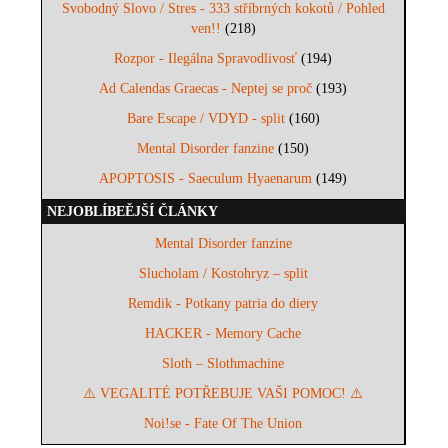
Svobodný Slovo / Stres - 333 stříbrných kokotů / Pohled
ven!!
(218)
Rozpor - Ilegálna Spravodlivosť
(194)
Ad Calendas Graecas - Neptej se proč
(193)
Bare Escape / VDYD - split
(160)
Mental Disorder fanzine
(150)
APOPTOSIS - Saeculum Hyaenarum
(149)
NEJOBLÍBEĚJŠÍ ČLÁNKY
Mental Disorder fanzine
Slucholam / Kostohryz – split
Remdik - Potkany patria do diery
HACKER - Memory Cache
Sloth – Slothmachine
⚠️ VEGALITÉ POTŘEBUJE VAŠI POMOC! ⚠️
Noi!se - Fate Of The Union