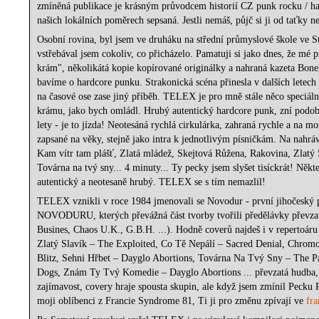
zmíněná publikace je krásným průvodcem historií CZ punk rocku / ha
našich lokálních poměrech sepsaná. Jestli nemáš, půjč si ji od taťky 
Osobní rovina, byl jsem ve druháku na střední průmyslové škole ve S
vstřebával jsem cokoliv, co přicházelo. Pamatuji si jako dnes, že mé
krám", několikátá kopie kopírované originálky a nahraná kazeta Bone
bavíme o hardcore punku. Strakonická scéna přinesla v dalších letech 
na časové ose zase jiný příběh. TELEX je pro mně stále něco speciál
krámu, jako bych omládl. Hrubý autentický hardcore punk, zní podob
lety - je to jízda! Neotesáná rychlá cirkulárka, zahraná rychle a na mo
zapsané na věky, stejně jako intra k jednotlivým písničkám. Na nah
Kam vítr tam plášť, Zlatá mládež, Skejtová Růžena, Rakovina, Zlatý S
Továrna na tvý sny... 4 minuty... Ty pecky jsem slyšet tisíckrát! Někt
autentický a neotesaně hrubý. TELEX se s tím nemazlil!
TELEX vznikli v roce 1984 jmenovali se Novodur - první jihočeský
NOVODURU, kterých převážná část tvorby tvořili předělávky převzat
Busines, Chaos U.K., G.B.H. ...). Hodně coverů najdeš i v reperto
Zlatý Slavík – The Exploited, Co Tě Nepálí – Sacred Denial, Chromo
Blitz, Sehni Hřbet – Dayglo Abortions, Továrna Na Tvý Sny – The Pa
Dogs, Znám Ty Tvý Komedie – Dayglo Abortions ... převzatá hudba, d
zajímavost, covery hraje spousta skupin, ale když jsem zmínil Pecku Po
moji oblíbenci z Francie Syndrome 81, Ti ji pro změnu zpívají ve
fra