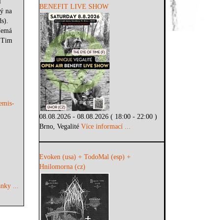
l
BENEFIT LIVE SHOW
ý na
s).
 Nemá
a Tim
remis-
08.08.2026 - 08.08.2026 ( 18:00 - 22:00 )
Brno, Vegalité
Více informací ...
Evoken (usa) + TodoMal (esp) +
Hnilomorna (cz)
nky ...