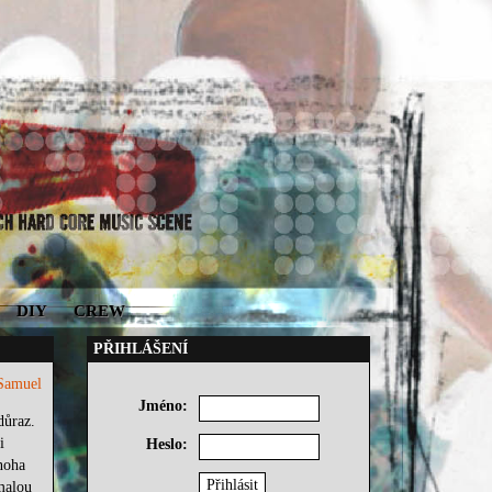
DIY
CREW
PŘIHLÁŠENÍ
Samuel
Jméno:
důraz.
i
Heslo:
noha
malou