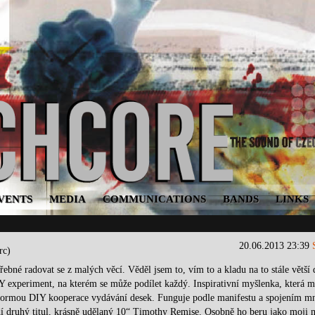
VENTS
MEDIA
COMMUNICATIONS
BANDS
LINKS
20.06.2013 23:39
rc)
řebné radovat se z malých věcí. Věděl jsem to, vím to a kladu na to stále větší 
 experiment, na kterém se může podílet každý. Inspirativní myšlenka, která m
 formou DIY kooperace vydávání desek. Funguje podle manifestu a spojením m
dí druhý titul, krásně udělaný 10“ Timothy Remise. Osobně ho beru jako moji 