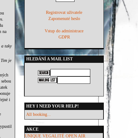
Registrovat uživatele
vou
Zapomenuté heslo
s.
du
Vstup do administrace
m na
GDPR
 a taky
HLEDÁNÍ A MAIL LIST
 Tim je
dných
e sebou
atek
ponuje
ejné i
HEY I NEED YOUR HELP!
e
All booking...
ypustil
AKCE
UNIQUE VEGALITÉ OPEN AIR