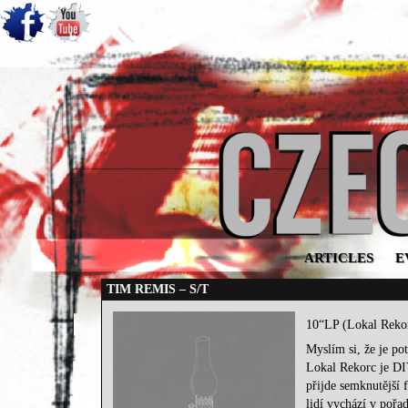
ARTICLES
E
TIM REMIS – S/T
10“LP (Lokal Reko
Myslím si, že je pot
Lokal Rekorc je DIY
přijde semknutější
lidí vychází v pořa