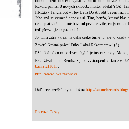
olomouckém koncertě vydal na noční pouť po všech non
Rekorc přináší 8 nových skladeb, master udělal YOZ. T
Ill-Ego / Tanglefoot ‎– Hey Let's Do A Split Seven Inch 
Jeho styl se výrazně neposunul. Tim, banžo, krásný hlas a
cenu psát víc! Tim mě baví od první chvíle, co jsem ho s
teď převzal jeho pochodeň.
Jo, Tim zítra vyráží na další české turné … ale to každý 
Závěr? Krásná práce! Díky Lokal Rekorc crew! (S)
PS1: Jediné co mi v desce chybí, je insert s texty. Ale to 
PS2: živák Tima Remise z jeho vystoupení v Bárce v Toč
barka-211011
.
http://www.lokalrekorc.cz
Další recenze/články najdeš na
http://samuelrecords.blog
Recenze Desky