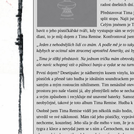
radost dnešních dní
Představovat Tima j
split stopu. Najít 
Celým jménem je Ti
bavit o jeho písničkářské tváři, kdy vystupuje sám se s
dlani, to je můj dojem z Tima Remise. Konfrontoval jse
„Jeden z nehodnějších lidí co znám. A podle mě je to tak
kdybych se ocitnul sám ztracenej uprostřed Ameriky, asi 
„Tima je těžký představit. Na jednom tričku mám obrovsk
ale navíc schopnej vzít o půlnoci banjo a vydat se na tur
První dojem? Desetipalec je nádherným kusem vinylu, kt
písniček a přesně tato hudba je ideálním soundtrackem pr
samým a mým rostoucím nihilismem. Tim nenásilně otevírá
prostoru pro naše vlastní já, aby přemýšleli nebo se nec
a svým způsobem i recykluje mé unavené baterky. Samozřej
neobyčejné, takové je toto album Tima Remise. Hudba k pr
Osobně jsem Tima Remise viděl jen několik málo hodin, 
utvrdil ve své náklonosti. Mám rád jeho písničky, vyprá
nechceme, kouzelnej. Jeho síla je dle mého v tom, že je n
tygra z klece a nevydal jsem se s ním a Černochem, na 