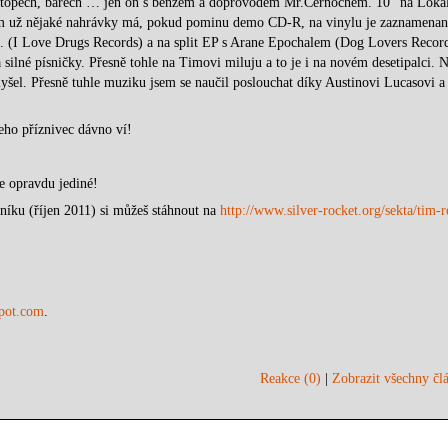
stopech, barech … jen on s benžem a doprovodem Mr.Černochem. 10“ na Loka
im už nějaké nahrávky má, pokud pominu demo CD-R, na vinylu je zaznamenan
... (I Love Drugs Records) a na split EP s Arane Epochalem (Dog Lovers Record
 silné písničky. Přesně tohle na Timovi miluju a to je i na novém desetipalci.
lyšel. Přesně tuhle muziku jsem se naučil poslouchat díky Austinovi Lucasovi 
jeho příznivec dávno ví!
je opravdu jediné!
níku (říjen 2011) si můžeš stáhnout na
http://www.silver-rocket.org/sekta/tim-
spot.com
.
Reakce (0)
|
Zobrazit všechny člá