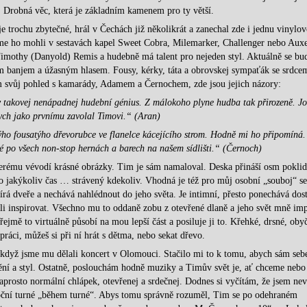
. Drobná věc, která je základním kamenem pro ty větší.
e trochu zbytečné, hrál v Čechách již několikrát a zanechal zde i jednu vinylo
jsme ho mohli v sestavách kapel Sweet Cobra, Milemarker, Challenger nebo Auxe
mothy (Danyold) Remis a hudebně má talent pro nejeden styl. Aktuálně se bu
vým banjem a úžasným hlasem. Fousy, kérky, táta a obrovskej sympaťák se srdce
m svůj pohled s kamarády, Adamem a Černochem, zde jsou jejich názory:
y takovej nenápadnej hudební génius. Z málokoho plyne hudba tak přirozeně. Jo
bych jako prvnímu zavolal Timovi.“ (Aran)
ýho fousatýho dřevorubce ve flanelce kácejícího strom. Hodně mi ho připomíná.
né po všech non-stop hernách a barech na našem sídlišti.“ (Černoch)
erému vévodí krásné obrázky. Tim je sám namaloval. Deska přináší osm pokli
o jakýkoliv čas … strávený kdekoliv. Vhodná je též pro můj osobní „souboj“ s
 dveře a nechává nahlédnout do jeho světa. Je intimní, přesto ponechává dost
hali inspirovat. Všechno mu to oddaně zobu z otevřené dlaně a jeho svět mně im
mě to virtuálně působí na mou lepší část a posiluje ji to. Křehké, drsné, obyč
áci, můžeš si při ní hrát s dětma, nebo sekat dřevo.
když jsme mu dělali koncert v Olomouci. Stačilo mi to k tomu, abych sám seb
vění a styl. Ostatně, poslouchám hodně muziky a Timův svět je, ať chceme nebo
aprosto normální chlápek, otevřenej a srdečnej. Dodnes si vyčítám, že jsem nev
noční turné „během turné“. Abys tomu správně rozuměl, Tim se po odehraném