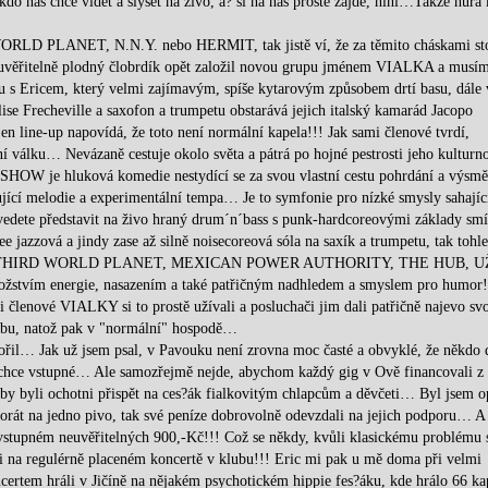
kdo nás chce vidět a slyšet na živo, a? si na nás prostě zajde, hihi…Takže hurá 
ORLD PLANET, N.N.Y. nebo HERMIT, tak jistě ví, že za těmito cháskami sto
neuvěřitelně plodný člobrdík opět založil novou grupu jménem VIALKA a musí
u s Ericem, který velmi zajímavým, spíše kytarovým způsobem drtí basu, dále 
ise Frecheville a saxofon a trumpetu obstarává jejich italský kamarád Jacopo
jen line-up napovídá, že toto není normální kapela!!! Jak sami členové tvrdí,
válku… Nevázaně cestuje okolo světa a pátrá po hojné pestrosti jeho kulturno
je hluková komedie nestydící se za svou vlastní cestu pohrdání a výs
zující melodie a experimentální tempa… Je to symfonie pro nízké smysly sahajíc
edete představit na živo hraný drum´n´bass s punk-hardcoreovými základy sm
e jazzová a jindy zase až silně noisecoreová sóla na saxík a trumpetu, tak tohle
 mezi THIRD WORLD PLANET, MEXICAN POWER AUTHORITY, THE HUB, U
tvím energie, nasazením a také patřičným nadhledem a smyslem pro humor!
 členové VIALKY si to prostě užívali a posluchači jim dali patřičně najevo sv
lubu, natož pak v "normální" hospodě…
vořil… Jak už jsem psal, v Pavouku není zrovna moc časté a obvyklé, že někdo 
echce vstupné… Ale samozřejmě nejde, abychom každý gig v Ově financovali z 
a by byli ochotni přispět na ces?ák fialkovitým chlapcům a děvčeti… Byl jsem 
 akorát na jedno pivo, tak své peníze dobrovolně odevzdali na jejich podporu… A
stupném neuvěřitelných 900,-Kč!!! Což se někdy, kvůli klasickému problému 
ni na regulérně placeném koncertě v klubu!!! Eric mi pak u mě doma při velmi
ertem hráli v Jičíně na nějakém psychotickém hippie fes?áku, kde hrálo 66 ka