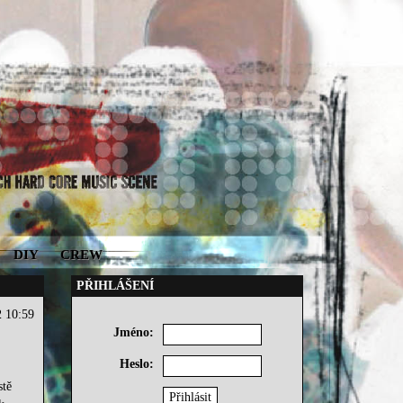
DIY
CREW
PŘIHLÁŠENÍ
2 10:59
Jméno:
Heslo:
stě