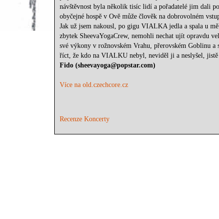
návštěvnost byla několik tisíc lidí a pořadatelé jim dali 
obyčejné hospě v Ově může člověk na dobrovolném vstup
Jak už jsem nakousl, po gigu VIALKA jedla a spala u mě d
zbytek SheevaYogaCrew, nemohli nechat ujít opravdu ve
své výkony v rožnovském Vrahu, přerovském Goblinu a s
říct, že kdo na VIALKU nebyl, neviděl ji a neslyšel, jis
Fido (sheevayoga@popstar.com)
Více na old.czechcore.cz
Recenze Koncerty