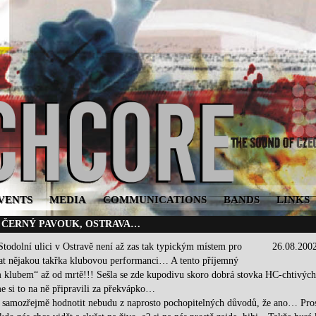
VENTS
MEDIA
COMMUNICATIONS
BANDS
LINKS
02, ČERNÝ PAVOUK, OSTRAVA…
todolní ulici v Ostravě není až zas tak typickým místem pro
26.08.200
lat nějakou takřka klubovou performanci… A tento příjemný
m klubem“ až od mrtě!!! Sešla se zde kupodivu skoro dobrá stovka HC-chtivých
sme si to na ně připravili za překvápko…
samozřejmě hodnotit nebudu z naprosto pochopitelných důvodů, že ano… Pro