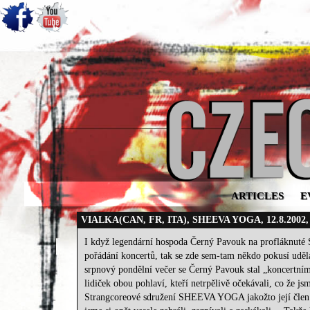
ARTICLES
E
VIALKA(CAN, FR, ITA), SHEEVA YOGA, 12.8.20
I když legendární hospoda Černý Pavouk na profláknuté S
pořádání koncertů, tak se zde sem-tam někdo pokusí udě
srpnový pondělní večer se Černý Pavouk stal „koncertní
lidiček obou pohlaví, kteří netrpělivě očekávali, co že j
Strangcoreové sdružení SHEEVA YOGA jakožto její člen 