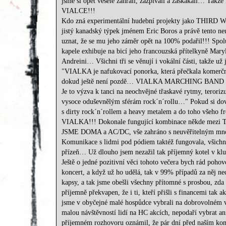
jsme si opět vesele zahráli, zazpívali a zaskákali… Takže 
VIALCE!!!
Kdo zná experimentální hudební projekty jako THIRD W
jistý kanadský týpek jménem Eric Boros a právě tento 
uznat, že se mu jeho záměr opět na 100% podařil!!! Spol
kapele exhibuje na bicí jeho francouzská přítelkyně Maryl
Andreini… Všichni tři se věnují i vokální části, takže už 
"VIALKA je nafukovací ponorka, která přečkala komerční 
dokud ještě není pozdě… VIALKA MARCHING BAND SHOW 
Je to výzva k tanci na neochvějné třaskavé rytmy, terori
vysoce oduševnělým sférám rock´n´rollu…" Pokud si dov
s dirty rock´n´rollem a heavy metalem a do toho všeho fre
VIALKA!!! Dokonale fungující kombinace někde
JSME DOMA a AC/DC, vše zahráno s neuvěřitelným množs
Komunikace s lidmi pod pódiem taktéž fungovala, všichni
přízeň… Už dlouho jsem nezažil tak příjemný kotel v k
Ještě o jedné pozitivní věci tohoto večera bych rád poho
koncert, a když už ho udělá, tak v 99% případů za něj n
kapsy, a tak jsme obešli všechny přítomné s prosbou, zd
příjemně překvapen, že i ti, kteří přišli s financemi tak
jsme v obyčejné malé hospůdce vybrali na dobrovolném v
malou návštěvností lidí na HC akcích, nepodaří vybrat a
příjemném rozhovoru oznámil, že pár dní před naším konc