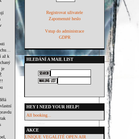
k
Registrovat uživatele
jí
Zapomenuté heslo
m
v
Vstup do administrace
GDPR
sti
měchu…
í až k
HLEDÁNÍ A MAIL LIST
íchaný
 je
Ž
!!
ou
dělá
vlastní
HEY I NEED YOUR HELP!
opravdu
All booking...
 tak
s
AKCE
pel,
UNIQUE VEGALITÉ OPEN AIR