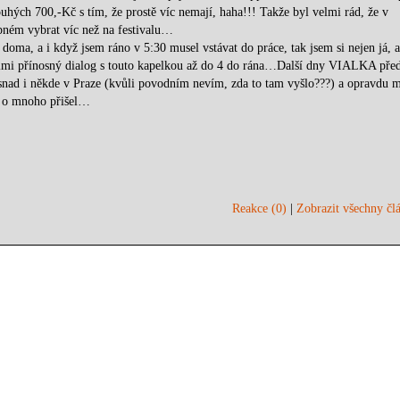
pouhých 700,-Kč s tím, že prostě víc nemají, haha!!! Takže byl velmi rád, že v
ném vybrat víc než na festivalu…
oma, a i když jsem ráno v 5:30 musel vstávat do práce, tak jsem si nejen já, a
lmi přínosný dialog s touto kapelkou až do 4 do rána…Další dny VIALKA pře
nad i někde v Praze (kvůli povodním nevím, zda to tam vyšlo???) a opravdu 
tě o mnoho přišel…
Reakce (0)
|
Zobrazit všechny člá