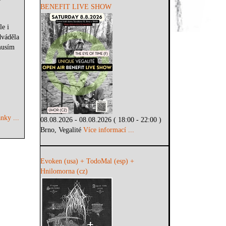
BENEFIT LIVE SHOW
le i
dváděla
musím
nky ...
08.08.2026 - 08.08.2026 ( 18:00 - 22:00 )
Brno, Vegalité
Více informací ...
Evoken (usa) + TodoMal (esp) +
Hnilomorna (cz)