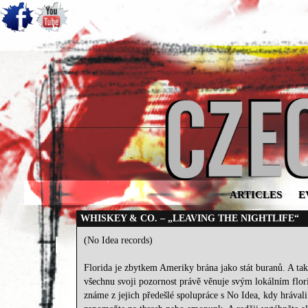
ARTICLES
E
WHISKEY & CO. – „LEAVING THE NIGHTLIFE“
(No Idea records)
Florida je zbytkem Ameriky brána jako stát buranů. A tak 
všechnu svoji pozornost právě věnuje svým lokálním fl
známe z jejich předešlé spolupráce s No Idea, kdy hr