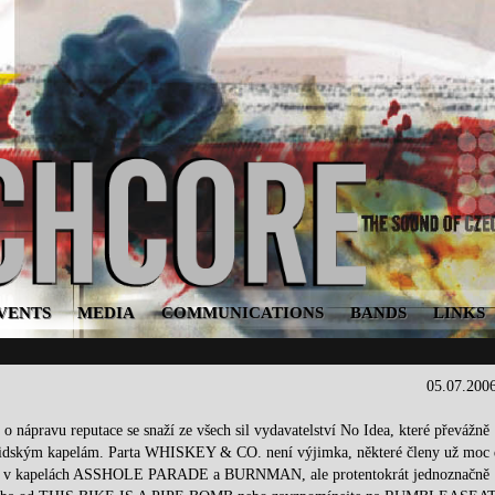
VENTS
MEDIA
COMMUNICATIONS
BANDS
LINKS
05.07.200
o nápravu reputace se snaží ze všech sil vydavatelství No Idea, které převážně
oridským kapelám. Parta WHISKEY & CO. není výjimka, některé členy už moc 
ávali v kapelách ASSHOLE PARADE a BURNMAN, ale protentokrát jednoznačně