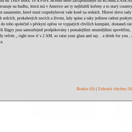
te alba od THIS BIKE IS A PIPE BOMB nebo zavzpomínejte na RUMBLEASEA
 na hudbu, která má v Americe asi ty nejhlubší kořeny a to starý country
 nasazením, které musí rozpohybovat vaše koně na nohách. Hlavní slovo tad
h srdcích, prokalených nocích a životu, kdy spásu a taky jedinou radost poskyt
se do toho společně s pěvkyní opřou ve vypjatých chvílích kumpáni, dostaneš rá
nější šlágry jsou samozřejmě prošpikovány i pomalejšími smutnějšími zpověďmi,
 refrén „ right now it´s 2 AM, so raise your glass and say... a drink for you , 
ta.
Reakce (0)
|
Zobrazit všechny člá