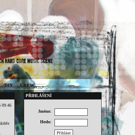
DIY
CREW
PŘIHLÁŠENÍ
6 09:46
Jméno:
Heslo:
dobře