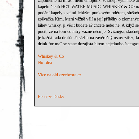
zapomeňte na thrash nebo emopunk. A raději vytáhně
kapelu členů HOT WATER MUSIC. WHISKEY & CO navazuje
podání kapely s velmi lehkým punkovým odérem, slušným
zpěvačka Kim, která vážně válí a její příběhy o zlomenýc
láhev whisky, ji věřit budete a? chcete nebo ne. A když 
pocit, že na tom country vážně něco je. Svižnější, skoč
je každá rada drahá. Já sázím na závěrečný osmý zářez, kdy
drink for me“ se stane dozajista hitem nejednoho štamgas
Whiskey & Co
No Idea
Více na old.czechcore.cz
Recenze Desky