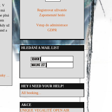
T
. V
Registrovat uživatele
y má
Zapomenuté heslo
ne plná
zem
Vstup do administrace
 kdy už
GDPR
and a
HLEDÁNÍ A MAIL LIST
nky ...
HEY I NEED YOUR HELP!
All booking...
AKCE
UNIQUE VEGALITÉ OPEN AIR