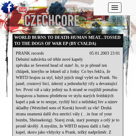
Toggle navi
WORLD BURNS TO DEATH-HUMAN MEAT...TOSSED
TO THE DOGS OF WAR EP (BY CVALDA)
PRANK records
05.01.2003 23:01
Debutní nahrávka od téhle nové kapely
zpěváka ze Severed head of state! Jo, to je přesně ten
chlápek, kterýho se lekneš už z fotky. Co bys řekl/a, že
WBTD hrajou za styl, když jejich singl vyšel na Prank. No
jasně, crustový bicí, úderný a jednoduchý rify a devastující
řev. První vál a taky jediný na A straně se rozjíždí pomalou
houpavou a hutnou předehrou ve stylu starých švédských
kapel a pak se to sesype, rychlý bicí a nelidskej řev a název
skladby (Wretched sons of Kursk) hovoří za vše! Druhá
strana znamená další dva smrtící vály (…in fear of your
bombs, Sheissekreig). Starej zvuk, starý postupy a celý je to
prostě skvělý. A myslím, že WBTD nejsou další z řady
kapel, skoro jako vždycky u Prank, težký nadprůměr. Z