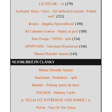
LILIXELBE – s/t
(278)
Svobodný Slovo / Stres - 333 stříbrných kokotů / Pohled
ven!!
(212)
Rozpor - Ilegálna Spravodlivosť
(190)
Ad Calendas Graecas - Neptej se proč
(189)
Bare Escape / VDYD - split
(154)
APOPTOSIS - Saeculum Hyaenarum
(144)
Mental Disorder fanzine
(143)
NEJOBLÍBEĚJŠÍ ČLÁNKY
Mental Disorder fanzine
Slucholam / Kostohryz – split
Remdik - Potkany patria do diery
HACKER - Memory Cache
⚠️ VEGALITÉ POTŘEBUJE VAŠI POMOC! ⚠️
Noi!se - Fate Of The Union