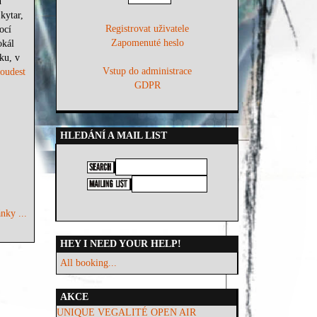
h
kytar,
Registrovat uživatele
ocí
Zapomenuté heslo
okál
ku, v
Vstup do administrace
oudest
GDPR
HLEDÁNÍ A MAIL LIST
nky ...
HEY I NEED YOUR HELP!
All booking...
AKCE
UNIQUE VEGALITÉ OPEN AIR