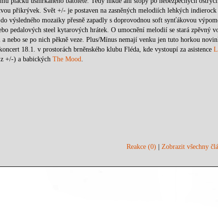
ímu plácku usmrkaného batolete. Tedy nikde ani stopy po nebezpečných ostrýc
ou přikrývek. Svět +/- je postaven na zasněných melodiích lehkých indierock 
 aby do výsledného mozaiky přesně zapadly s doprovodnou soft synťákovou výpom
bo pedalových steel kytarových hrátek. O umocnění melodií se stará zpěvný v
 a nebo se po nich pěkně veze. Plus/Mínus nemají venku jen tuto horkou novin
 koncert 18.1. v prostorách brněnského klubu Fléda, kde vystoupí za asistence
L
 z +/-) a babických
The Mood
.
Reakce (0)
|
Zobrazit všechny člá