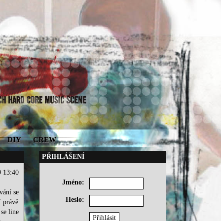
DIY
CREW
PŘIHLÁŠENÍ
9 13:40
Jméno:
vání se
Heslo:
I právě
se line