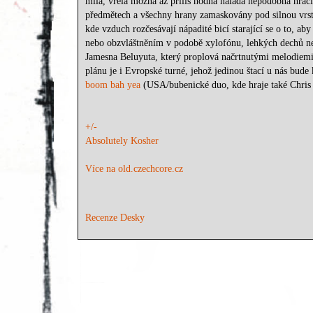
milá, vřelá možná až příliš hodná nálada nepodobná hrac
předmětech a všechny hrany zamaskovány pod silnou vrstv
kde vzduch rozčesávají nápadité bicí starající se o to,
nebo obzvláštněním v podobě xylofónu, lehkých dechů ne
Jamesna Beluyuta, který proplová načrtnutými melodiemi
plánu je i Evropské turné, jehož jedinou štací u nás bude
boom bah yea
(USA/bubenické duo, kde hraje také Chris
+/-
Absolutely Kosher
Více na old.czechcore.cz
Recenze Desky