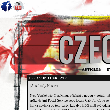
ARTICLES
E
+/- - XS ON YOUR EYES
(Absolutely Kosher)
New Yorské trio Plus/Minus přichází s novou v pořadí ji
spřízněnými Postal Service nebo Death Cab For Cutie se kt
horká novinka od této party, kde dva hráči mají své odeh