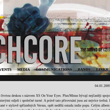
VENTS
MEDIA
COMMUNICATIONS
BANDS
LINKS
04.01.200
ž čtvrtou deskou s názvem XS On Your Eyes. Plus/Minus bývají nejčastěji spojo
erými odjeli i společné turné. A právě tato přirovnání jsou asi nejvíce trefná. 
rané v stylově spřízněných Versus, opět nedělá ostudu indie popu. Celým albem 