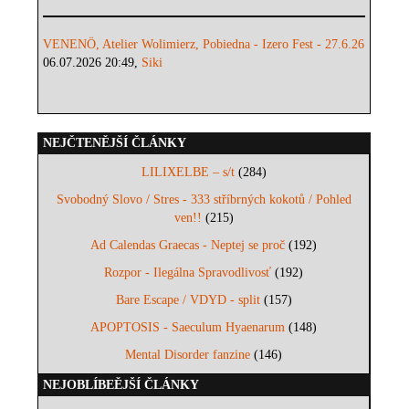
VENENÖ, Atelier Wolimierz, Pobiedna - Izero Fest - 27.6.26
06.07.2026 20:49,
Siki
NEJČTENĚJŠÍ ČLÁNKY
LILIXELBE – s/t
(284)
Svobodný Slovo / Stres - 333 stříbrných kokotů / Pohled
ven!!
(215)
Ad Calendas Graecas - Neptej se proč
(192)
Rozpor - Ilegálna Spravodlivosť
(192)
Bare Escape / VDYD - split
(157)
APOPTOSIS - Saeculum Hyaenarum
(148)
Mental Disorder fanzine
(146)
NEJOBLÍBEĚJŠÍ ČLÁNKY