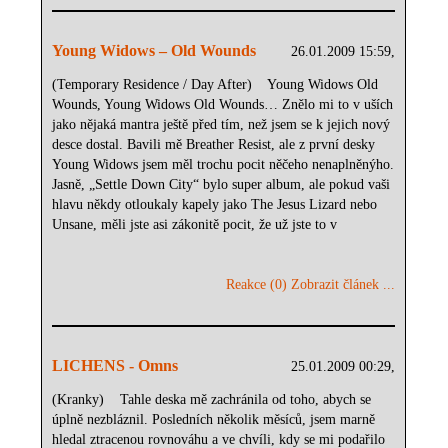
Young Widows – Old Wounds
26.01.2009 15:59,
(Temporary Residence / Day After) Young Widows Old
Wounds, Young Widows Old Wounds… Znělo mi to v uších
jako nějaká mantra ještě před tím, než jsem se k jejich nový
desce dostal. Bavili mě Breather Resist, ale z první desky
Young Widows jsem měl trochu pocit něčeho nenaplněnýho.
Jasně, „Settle Down City“ bylo super album, ale pokud vaši
hlavu někdy otloukaly kapely jako The Jesus Lizard nebo
Unsane, měli jste asi zákonitě pocit, že už jste to v
Reakce (0)
Zobrazit článek ...
LICHENS - Omns
25.01.2009 00:29,
(Kranky) Tahle deska mě zachránila od toho, abych se
úplně nezbláznil. Posledních několik měsíců, jsem marně
hledal ztracenou rovnováhu a ve chvíli, kdy se mi podařilo