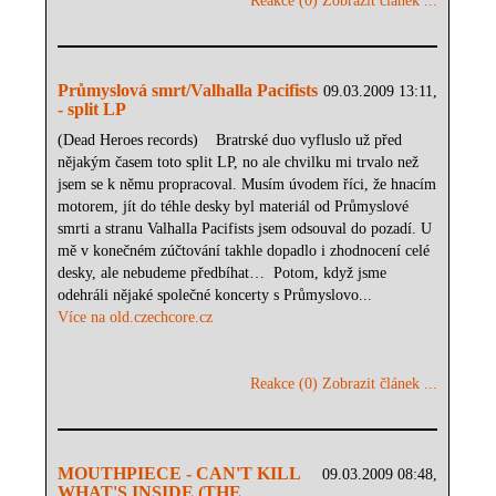
Reakce (0)
Zobrazit článek ...
Průmyslová smrt/Valhalla Pacifists
09.03.2009 13:11,
- split LP
(Dead Heroes records) Bratrské duo vyfluslo už před
nějakým časem toto split LP, no ale chvilku mi trvalo než
jsem se k němu propracoval. Musím úvodem říci, že hnacím
motorem, jít do téhle desky byl materiál od Průmyslové
smrti a stranu Valhalla Pacifists jsem odsouval do pozadí. U
mě v konečném zúčtování takhle dopadlo i zhodnocení celé
desky, ale nebudeme předbíhat… Potom, když jsme
odehráli nějaké společné koncerty s Průmyslovo...
Více na old.czechcore.cz
Reakce (0)
Zobrazit článek ...
MOUTHPIECE - CAN'T KILL
09.03.2009 08:48,
WHAT'S INSIDE (THE