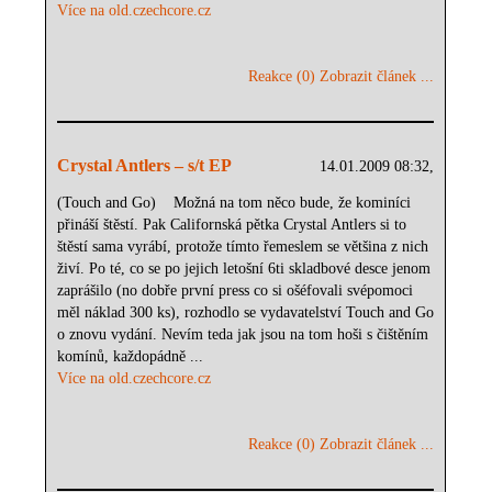
Více na old.czechcore.cz
Reakce (0)
Zobrazit článek ...
Crystal Antlers – s/t EP
14.01.2009 08:32,
(Touch and Go) Možná na tom něco bude, že kominíci
přináší štěstí. Pak Californská pětka Crystal Antlers si to
štěstí sama vyrábí, protože tímto řemeslem se většina z nich
živí. Po té, co se po jejich letošní 6ti skladbové desce jenom
zaprášilo (no dobře první press co si ošéfovali svépomoci
měl náklad 300 ks), rozhodlo se vydavatelství Touch and Go
o znovu vydání. Nevím teda jak jsou na tom hoši s čištěním
komínů, každopádně ...
Více na old.czechcore.cz
Reakce (0)
Zobrazit článek ...