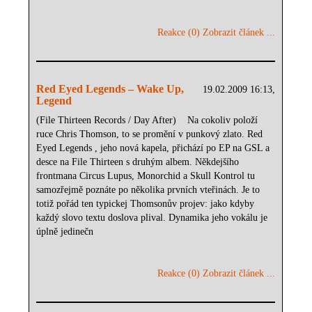
Reakce (0)
Zobrazit článek ...
Red Eyed Legends – Wake Up,
19.02.2009 16:13,
Legend
(File Thirteen Records / Day After) Na cokoliv položí
ruce Chris Thomson, to se promění v punkový zlato. Red
Eyed Legends , jeho nová kapela, přichází po EP na GSL a
desce na File Thirteen s druhým albem. Někdejšího
frontmana Circus Lupus, Monorchid a Skull Kontrol tu
samozřejmě poznáte po několika prvních vteřinách. Je to
totiž pořád ten typickej Thomsonův projev: jako kdyby
každý slovo textu doslova plival. Dynamika jeho vokálu je
úplně jedinečn
Reakce (0)
Zobrazit článek ...