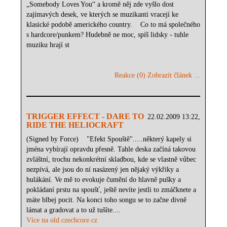
„Somebody Loves You“ a kromě něj zde vyšlo dost
zajímavých desek, ve kterých se muzikanti vracejí ke
klasické podobě amerického country. Co to má společného
s hardcore/punkem? Hudebně ne moc, spíš lidsky - tuhle
muziku hrají st
Reakce (0)
Zobrazit článek ...
TRIGGER EFFECT - DARE TO
22.02.2009 13:22,
RIDE THE HELIOCRAFT
(Signed by Force) "Efekt Spouště".....některý kapely si
jména vybírají opravdu přesně. Tahle deska začíná takovou
zvláštní, trochu nekonkrétní skladbou, kde se vlastně vůbec
nezpívá, ale jsou do ní nasázený jen nějaký výkřiky a
hulákání. Ve mě to evokuje čumění do hlavně pušky a
pokládaní prstu na spoušť, ještě nevíte jestli to zmáčknete a
máte blbej pocit. Na konci toho songu se to začne divně
lámat a gradovat a to už tušíte....
Více na old.czechcore.cz