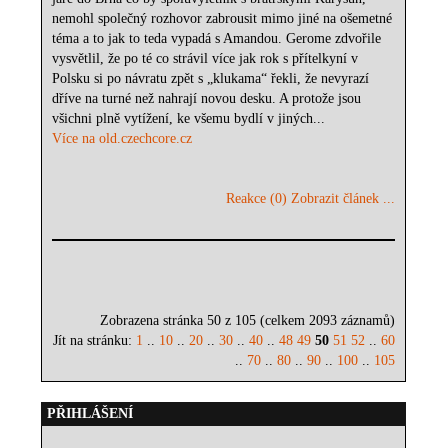
nemohl společný rozhovor zabrousit mimo jiné na ošemetné
téma a to jak to teda vypadá s Amandou. Gerome zdvořile
vysvětlil, že po té co strávil více jak rok s přítelkyní v
Polsku si po návratu zpět s „klukama“ řekli, že nevyrazí
dříve na turné než nahrají novou desku. A protože jsou
všichni plně vytížení, ke všemu bydlí v jiných...
Více na old.czechcore.cz
Reakce (0)
Zobrazit článek ...
Zobrazena stránka 50 z 105 (celkem 2093 záznamů)
Jít na stránku:
1
..
10
..
20
..
30
..
40
..
48
49
50
51
52
..
60
..
70
..
80
..
90
..
100
..
105
PŘIHLÁŠENÍ