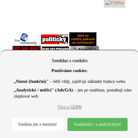
Souhlas s cookies
Používáme cookies:
„Nutné (funkční)"
– běží vždy, zajišťují základní funkce webu
© 2026 Czechcore.cz | Scripted by Sonic (
www.pro-
„Analytické / měřicí" (Ads/GA)
– jen po souhlasu, pomáhají nám
neziskovky.cz
) | Design concept by
Max
zlepšovat web
Více o GDPR
Souhlas jen s nutnými
Souhlasím i s analytickými