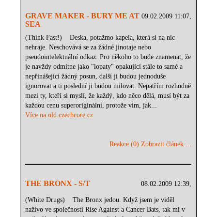
GRAVE MAKER - BURY ME AT
09.02.2009 11:07,
SEA
(Think Fast!) Deska, potažmo kapela, která si na nic
nehraje. Neschovává se za žádné jinotaje nebo
pseudointelektuální odkaz. Pro někoho to bude znamenat, že
je navždy odmítne jako "lopaty" opakující stále to samé a
nepřinášející žádný posun, další ji budou jednoduše
ignorovat a ti poslední ji budou milovat. Nepatřím rozhodně
mezi ty, kteří si myslí, že každý, kdo něco dělá, musí být za
každou cenu superoriginální, protože vím, jak...
Více na old.czechcore.cz
Reakce (0)
Zobrazit článek ...
THE BRONX - S/T
08.02.2009 12:39,
(White Drugs) The Bronx jedou. Když jsem je viděl
naživo ve společnosti Rise Against a Cancer Bats, tak mi v