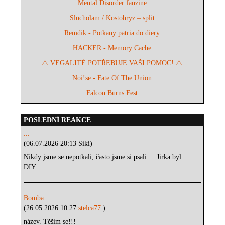
Mental Disorder fanzine
Slucholam / Kostohryz – split
Remdik - Potkany patria do diery
HACKER - Memory Cache
⚠️ VEGALITÉ POTŘEBUJE VAŠI POMOC! ⚠️
Noi!se - Fate Of The Union
Falcon Burns Fest
POSLEDNÍ REAKCE
...
(06.07.2026 20:13 Siki)
Nikdy jsme se nepotkali, často jsme si psali.... Jirka byl
DIY....
Bomba
(26.05.2026 10:27
stelca77
)
název. Těšim se!!!