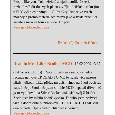
People like you. Toho zřejmě zaujali natolik, že se je
rozhodl zařadit do svých plánu a v říjnu loňského roku jim
u PLY vyšlo cd a vinyl. O Rat City Riot se ve všech
možnejch promo materiálech mluví jako o tvrdě pracující
kapele a něco na tom asi bude. Už první ...
Více na old.czechcore.cz
Reakce (0)
Zobrazit článek ...
Dead to Me - Little Brother MCD
12.02.2009 13:17,
(Fat Wreck Chords) Sice už tady na czechcore jedna
recenze na nové EP DEAD TO ME byla, ale více názorů
nikdy neškodí, takže přidávám další. Hned na úvod bych rád
napsal, že je škoda, že jsem si tohle MCD nepustil dříve, než
jsem vyplňoval na Silver Rocket stránkách svůj žebříček.
Zcela jistě by mířilo hodně vysoko. Dlouho jsem neslyšel
takhle dobré čistě punkrockové CD. Z DEAD TO ME čiší
čirá pohoda. Úplně vidím chlapíky v černém,...
Více na old.czechcore.cz