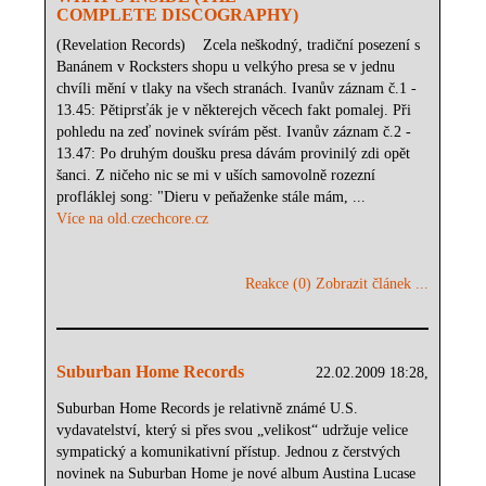
COMPLETE DISCOGRAPHY)
(Revelation Records) Zcela neškodný, tradiční posezení s
Banánem v Rocksters shopu u velkýho presa se v jednu
chvíli mění v tlaky na všech stranách. Ivanův záznam č.1 -
13.45: Pětiprsťák je v některejch věcech fakt pomalej. Při
pohledu na zeď novinek svírám pěst. Ivanův záznam č.2 -
13.47: Po druhým doušku presa dávám provinilý zdi opět
šanci. Z ničeho nic se mi v uších samovolně rozezní
profláklej song: "Dieru v peňaženke stále mám, ...
Více na old.czechcore.cz
Reakce (0)
Zobrazit článek ...
Suburban Home Records
22.02.2009 18:28,
Suburban Home Records je relativně známé U.S.
vydavatelství, který si přes svou „velikost“ udržuje velice
sympatický a komunikativní přístup. Jednou z čerstvých
novinek na Suburban Home je nové album Austina Lucase