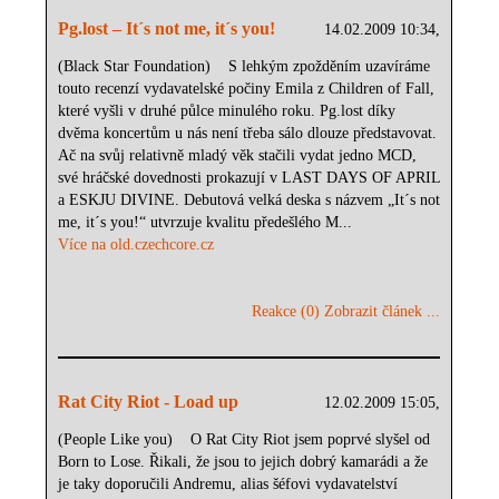
Pg.lost – It´s not me, it´s you!
14.02.2009 10:34,
(Black Star Foundation) S lehkým zpožděním uzavíráme
touto recenzí vydavatelské počiny Emila z Children of Fall,
které vyšli v druhé půlce minulého roku. Pg.lost díky
dvěma koncertům u nás není třeba sálo dlouze představovat.
Ač na svůj relativně mladý věk stačili vydat jedno MCD,
své hráčské dovednosti prokazují v LAST DAYS OF APRIL
a ESKJU DIVINE. Debutová velká deska s názvem „It´s not
me, it´s you!“ utvrzuje kvalitu předešlého M...
Více na old.czechcore.cz
Reakce (0)
Zobrazit článek ...
Rat City Riot - Load up
12.02.2009 15:05,
(People Like you) O Rat City Riot jsem poprvé slyšel od
Born to Lose. Řikali, že jsou to jejich dobrý kamarádi a že
je taky doporučili Andremu, alias šéfovi vydavatelství