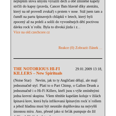
nejlepším slova smyslu vyrazili dech a obě zmíněné kapely
strčili do kapsy (pravda, Cancer Bats hlavně díky atentátu,
který na ně provedl zvukař) s prstem v nose. Stál jsem tam a
čuměl na partu špinavejch chlápků v letech, který byli
zpocený až na prdeli a solili do vyvoněnejch dětí poctivou
dávku rock´n´rollu. Byla to divoká jízda i z...
Více na old.czechcore.cz
Reakce (0)
Zobrazit článek ...
THE NOTORIOUS HI-FI
29.01.2009 13:18,
KILLERS – New Spirituals
(Noise Star) Nevím, jak to ty Angličani dělají, ale mají
jednoznačně styl. Platí to o Part Chimp, o Gallon Drunk a
jednoznačně i o Hi-Fi Killers, kteří jsou s výše zmíněnými
jedna krevní skupina. Všem těmhle kapelám koluje v žilách
špinavá krev, která byla infikovaná špinavým rock´n´rollem
a jehož hladina musí být neustále doplňována na nejvyšší
únosnou míru. Ano, přesně jako si feťák pumpuje do žil