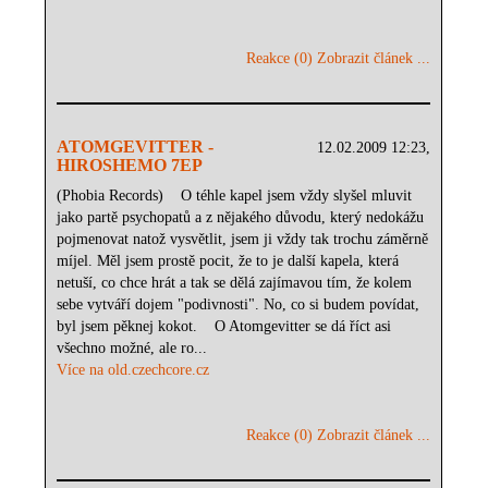
Reakce (0)
Zobrazit článek ...
ATOMGEVITTER -
12.02.2009 12:23,
HIROSHEMO 7EP
(Phobia Records) O téhle kapel jsem vždy slyšel mluvit
jako partě psychopatů a z nějakého důvodu, který nedokážu
pojmenovat natož vysvětlit, jsem ji vždy tak trochu záměrně
míjel. Měl jsem prostě pocit, že to je další kapela, která
netuší, co chce hrát a tak se dělá zajímavou tím, že kolem
sebe vytváří dojem "podivnosti". No, co si budem povídat,
byl jsem pěknej kokot. O Atomgevitter se dá říct asi
všechno možné, ale ro...
Více na old.czechcore.cz
Reakce (0)
Zobrazit článek ...