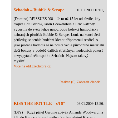
Sebadoh – Bubble & Scrape
10.01.2009 16:01,
(Domino) REISSUES ´08 Je to už 15 let od chvíle, kdy
trojice Lou Barlow, Jason Loewenstein a Eric Gaffney
vypustila do světa lehce nesourodou kolekci humpolácky
nahraných písniček Bubble & Scrape. Loni, na konci třetí
pětiletky, se tenhle hudební klenot připomenul reedicí. A
jako přidaná hodnota se na nosiči vedle původního materiálu
tlačí bonusy v podobě dalších ztřeštěných hudebních pokusů
nevyzpytatelného spolku Sebadoh. Nejsem takový
myslitel...
Více na old.czechcore.cz
Reakce (0)
Zobrazit článek ...
KISS THE BOTTLE – s/t 9“
08.01.2009 12:56,
(DIY) Když přijel Gerome zpěvák Amanda Woodward na
jaře do Brna co by spoluvýletník s bratrskými Karysun,