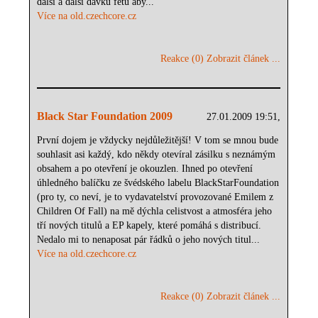
další a další dávku fetu aby...
Více na old.czechcore.cz
Reakce (0)
Zobrazit článek ...
Black Star Foundation 2009
27.01.2009 19:51,
První dojem je vždycky nejdůležitější! V tom se mnou bude
souhlasit asi každý, kdo někdy otevíral zásilku s neznámým
obsahem a po otevření je okouzlen. Ihned po otevření
úhledného balíčku ze švédského labelu BlackStarFoundation
(pro ty, co neví, je to vydavatelství provozované Emilem z
Children Of Fall) na mě dýchla celistvost a atmosféra jeho
tří nových titulů a EP kapely, které pomáhá s distribucí.
Nedalo mi to nenaposat pár řádků o jeho nových titul...
Více na old.czechcore.cz
Reakce (0)
Zobrazit článek ...