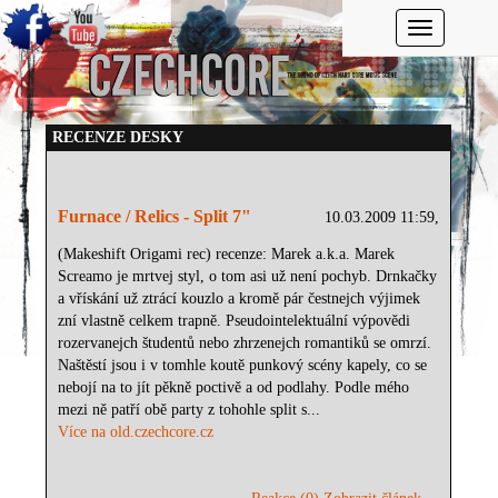
Toggle navi
RECENZE DESKY
Furnace / Relics - Split 7"
10.03.2009 11:59,
(Makeshift Origami rec) recenze: Marek a.k.a. Marek
Screamo je mrtvej styl, o tom asi už není pochyb. Drnkačky
a vřískání už ztrácí kouzlo a kromě pár čestnejch výjimek
zní vlastně celkem trapně. Pseudointelektuální výpovědi
rozervanejch študentů nebo zhrzenejch romantiků se omrzí.
Naštěstí jsou i v tomhle koutě punkový scény kapely, co se
nebojí na to jít pěkně poctivě a od podlahy. Podle mého
mezi ně patří obě party z tohohle split s...
Více na old.czechcore.cz