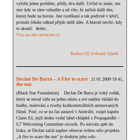
vyřešit jeden problém, přišly dva další. Určitě to znáte, ten
stav kdy se ráno vzbudíte a už víte, že začíná další den,
kterej bude na hovno. Jste roztěkaní a tak podivně v křeči,
protože čekáte odkud přijde další úder. A hlavně nevíte, kdy
to skončí. &nbs...
Více na old.czechcore.cz
Reakce (0)
Zobrazit článek ...
Declan De Barra – A Fire to scare
21.01.2009 19:41,
the sun
(Black Star Foundation) Declan De Barra je irský rodák,
který se nerad váže na jedno místo a své nadání vkládá do
hudby, malování a tvorby krátkometrážních animovaných
filmů. Poté, co se na čas zastavil v Austrálii, rozjel kapelu
Clann Zú, jejíž desku vydal label chlápků z Propagandhi –
G7 Welcoming Committee records. Po návratu zpět do
Irska, se Declan začal naplno věnovat svému sólo projektu.
„A fire to scare the sun“ je druhým jeho celo...