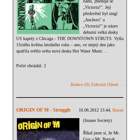
námi, jmenuje se
„Victoria!“. Její
předzvěstí byl singl
„Anchors“ a
„Victoria!“ je název
debutní velká desky
US kapely z Chicaga - THE DOWNTOWN STRUTS. Vyšla
15ctého května letošního roku – ano, ve stejný den jako
spatřila světlo světa nová deska Hot Water Music …
Počet obrázků: 2
Reakce (0)
Zobrazit článek ...
ORIGIN OF M - Struggle
16.06.2012 13:44,
Banan
(Insane Society)
Říkal jsem si, že Mr.
Guy a Mr. Barvak