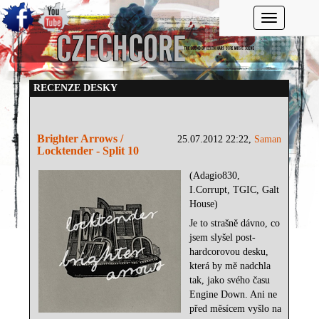
Toggle navi
RECENZE DESKY
Brighter Arrows /
25.07.2012 22:22,
Saman
Locktender - Split 10
(Adagio830,
I.Corrupt, TGIC, Galt
House)
Je to strašně dávno, co
jsem slyšel post-
hardcorovou desku,
která by mě nadchla
tak, jako svého času
Engine Down. Ani ne
před měsícem vyšlo na