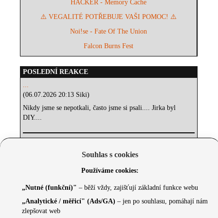
HACKER - Memory Cache
⚠️ VEGALITÉ POTŘEBUJE VAŠI POMOC! ⚠️
Noi!se - Fate Of The Union
Falcon Burns Fest
POSLEDNÍ REAKCE
...
(06.07.2026 20:13 Siki)
Nikdy jsme se nepotkali, často jsme si psali.... Jirka byl
DIY....
Bomba
Souhlas s cookies
(26.05.2026 10:27
stelca77
)
Používáme cookies:
název. Těšim se!!!
„Nutné (funkční)"
– běží vždy, zajišťují základní funkce webu
jméno
„Analytické / měřicí" (Ads/GA)
– jen po souhlasu, pomáhají nám
(11.04.2026 19:13 ondra)
zlepšovat web