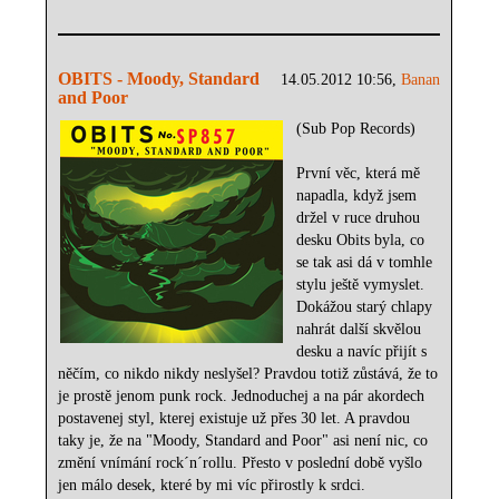
OBITS - Moody, Standard
14.05.2012 10:56,
Banan
and Poor
(Sub Pop Records)
První věc, která mě
napadla, když jsem
držel v ruce druhou
desku Obits byla, co
se tak asi dá v tomhle
stylu ještě vymyslet.
Dokážou starý chlapy
nahrát další skvělou
desku a navíc přijít s
něčím, co nikdo nikdy neslyšel? Pravdou totiž zůstává, že to
je prostě jenom punk rock. Jednoduchej a na pár akordech
postavenej styl, kterej existuje už přes 30 let. A pravdou
taky je, že na "Moody, Standard and Poor" asi není nic, co
změní vnímání rock´n´rollu. Přesto v poslední době vyšlo
jen málo desek, které by mi víc přirostly k srdci.