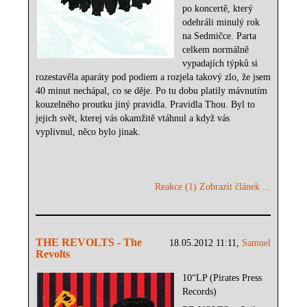
po koncertě, který
odehráli minulý rok
na Sedmičce. Parta
celkem normálně
vypadajích týpků si
rozestavěla aparáty pod podiem a rozjela takový zlo, že jsem
40 minut nechápal, co se děje. Po tu dobu platily mávnutím
kouzelného proutku jiný pravidla. Pravidla Thou. Byl to
jejich svět, kterej vás okamžitě vtáhnul a když vás
vyplivnul, něco bylo jinak.
Reakce (1)
Zobrazit článek ...
THE REVOLTS - The
18.05.2012 11:11,
Samuel
Revolts
10“LP (Pirates Press
Records)