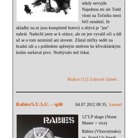
nikdy nevyjde.
Najednou mi ale Todd
vloni na Točníku mezi
řečí oznámil, že
skladby na ni jsou kompletně hotový a zbývá je "jen"
nahrát. Nadechl jsem se k otázce, ale on jen vyvalil oči a dál
už se o tom nezmínil ani slovem. Zůstal mlčky sedět na
hradní zdi a s pohledem upřeným směrem ke křivoklátským
lesům usrkával pivo. Nezbývalo než čekat.
Reakce (12)
Zobrazit článek ...
Rabies/S.U.S.U. – split
04.07.2012 09:35,
Samuel
12“LP shape (Noise
Master + více)
Rabies (Vltavotýnsko)
vs. Stand Up Speak