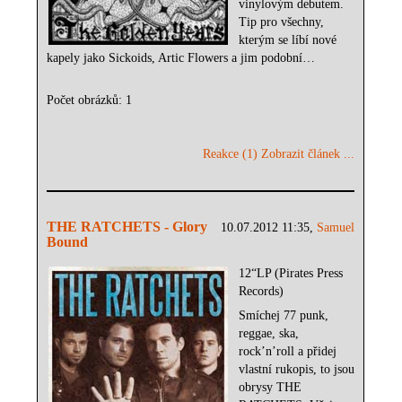
vinylovým debutem.
Tip pro všechny,
kterým se líbí nové
kapely jako Sickoids, Artic Flowers a jim podobní…
Počet obrázků: 1
Reakce (1)
Zobrazit článek ...
THE RATCHETS - Glory
10.07.2012 11:35,
Samuel
Bound
12“LP (Pirates Press
Records)
Smíchej 77 punk,
reggae, ska,
rock’n’roll a přidej
vlastní rukopis, to jsou
obrysy THE