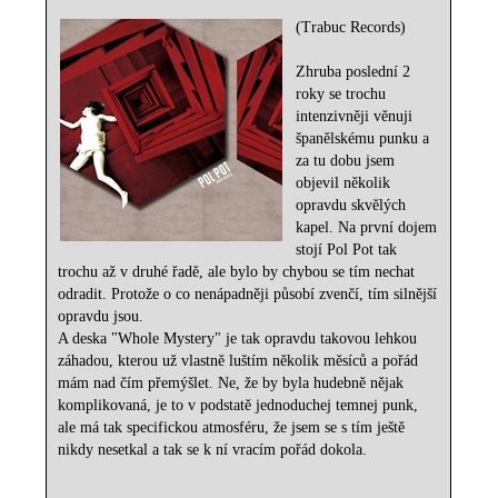
(Trabuc Records)
Zhruba poslední 2
roky se trochu
intenzivněji věnuji
španělskému punku a
za tu dobu jsem
objevil několik
opravdu skvělých
kapel. Na první dojem
stojí Pol Pot tak
trochu až v druhé řadě, ale bylo by chybou se tím nechat
odradit. Protože o co nenápadněji působí zvenčí, tím silnější
opravdu jsou.
A deska "Whole Mystery" je tak opravdu takovou lehkou
záhadou, kterou už vlastně luštím několik měsíců a pořád
mám nad čím přemýšlet. Ne, že by byla hudebně nějak
komplikovaná, je to v podstatě jednoduchej temnej punk,
ale má tak specifickou atmosféru, že jsem se s tím ještě
nikdy nesetkal a tak se k ní vracím pořád dokola.