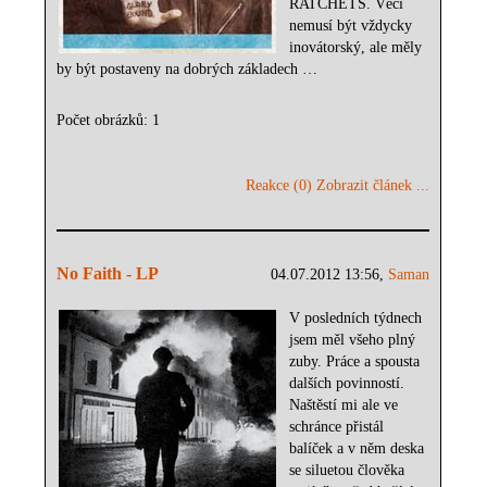
RATCHETS. Věci
nemusí být vždycky
inovátorský, ale měly
by být postaveny na dobrých základech …
Počet obrázků: 1
Reakce (0)
Zobrazit článek ...
No Faith - LP
04.07.2012 13:56,
Saman
V posledních týdnech
jsem měl všeho plný
zuby. Práce a spousta
dalších povinností.
Naštěstí mi ale ve
schránce přistál
balíček a v něm deska
se siluetou člověka