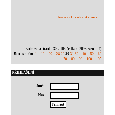
Reakce (1)
Zobrazit článek ...
Zobrazena stránka 30 z 105 (celkem 2093 záznamů)
Jít na stránku:
1
..
10
..
20
..
28
29
30
31
32
..
40
..
50
..
60
..
70
..
80
..
90
..
100
..
105
PŘIHLÁŠENÍ
Jméno:
Heslo: