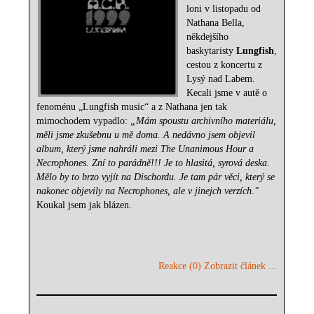
loni v listopadu od
Nathana Bella,
někdejšího
baskytaristy
Lungfish
,
cestou z koncertu z
Lysý nad Labem.
Kecali jsme v autě o
fenoménu „Lungfish music“ a z Nathana jen tak
mimochodem vypadlo:
„Mám spoustu archivního materiálu,
měli jsme zkušebnu u mě doma. A nedávno jsem objevil
album, který jsme nahráli mezi The Unanimous Hour a
Necrophones. Zní to parádně!!! Je to hlasitá, syrová deska.
Mělo by to brzo vyjít na Dischordu. Je tam pár věci, který se
nakonec objevily na Necrophones, ale v jinejch verzích."
Koukal jsem jak blázen.
Reakce (0)
Zobrazit článek ...