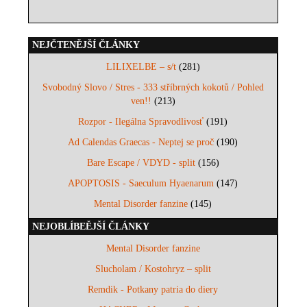
NEJČTENĚJŠÍ ČLÁNKY
LILIXELBE – s/t
(281)
Svobodný Slovo / Stres - 333 stříbrných kokotů / Pohled
ven!!
(213)
Rozpor - Ilegálna Spravodlivosť
(191)
Ad Calendas Graecas - Neptej se proč
(190)
Bare Escape / VDYD - split
(156)
APOPTOSIS - Saeculum Hyaenarum
(147)
Mental Disorder fanzine
(145)
NEJOBLÍBEĚJŠÍ ČLÁNKY
Mental Disorder fanzine
Slucholam / Kostohryz – split
Remdik - Potkany patria do diery