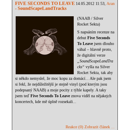
FIVE SECONDS TO LEAVE
14.05.2012 11:53,
Aran
- SoundScapeLandTracks
(NAAB / Silver
Rocket Sekta)
S napsáním recenze na
debut
Five Seconds
To Leave
jsem dlouho
váhal – hlavně proto,
že digitální verze
„
SoundScapeLandTra
cks“
vyšla na Silver
Rocket Sekta, tak aby
si někdo nemyslel, že moc kopu za domácí... Ale pak jsem
si řekl, že nejdůležitější je stejně vinyl (pod kterým jsou
podepsaný NAAB) a moje pocity z týhle kapely. A taky
jsem teď
Five Seconds To Leave
znova viděl na nějakejch
koncertech, kde mě úplně rozsekali...
Reakce (0)
Zobrazit článek ...