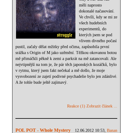
měli naprosto
dokonalé načasování.
Ve chvíli, kdy se mi ze
všech hudebních
experimentů, do
kterých jsem se pod
vlivem divného počasí
pustil, začaly dělat mžitky před očima, zapůsobila první
srážka s Origin of M jako uzěmění. Těžkou okovanou botou
mě přimáčkli pěkně k zemi a parkrát na mě zatancovali. Ale
nejvtipnější na tom je, že pár těch japonských kozáčků, bylo
v rytmu, který jsem fakt nečekal a mě došlo, že moje
vysvobození ze zajetí podivné psychadelie bylo jen zdánlivé.
A že tohle bude ještě zajímavý.
Reakce (1)
Zobrazit článek ...
POL POT - Whole Mystery
12.06.2012 10:53,
Banan