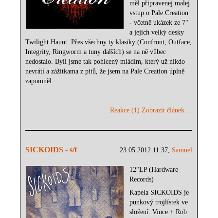
měl připravenej malej
vstup o Pale Creation
- včetně ukázek ze 7"
a jejich velký desky
Twilight Haunt. Přes všechny ty klasiky (Confront, Outface,
Integrity, Ringworm a tuny dalších) se na ně vůbec
nedostalo. Byli jsme tak pohlcený mládím, který už nikdo
nevrátí a zážitkama z pitů, že jsem na Pale Creation úplně
zapomněl.
Reakce (1)
Zobrazit článek ...
SICKOIDS - s/t
23.05.2012 11:37,
Samuel
12“LP (Hardware
Records)
Kapela SICKOIDS je
punkový trojlístek ve
složení: Vince + Rob