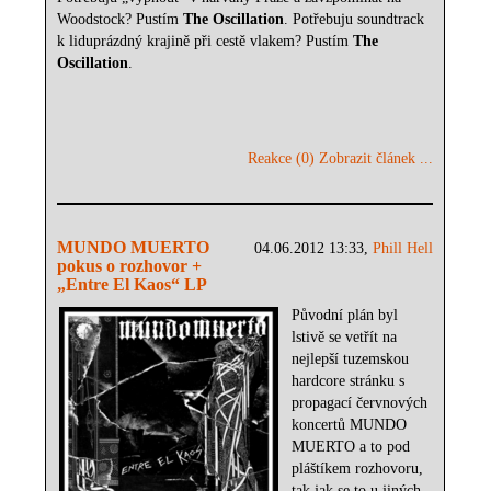
Woodstock? Pustím
The Oscillation
. Potřebuju soundtrack
k liduprázdný krajině při cestě vlakem? Pustím
The
Oscillation
.
Reakce (0)
Zobrazit článek ...
MUNDO MUERTO
04.06.2012 13:33,
Phill Hell
pokus o rozhovor +
„Entre El Kaos“ LP
Původní plán byl
lstivě se vetřít na
nejlepší tuzemskou
hardcore stránku s
propagací červnových
koncertů MUNDO
MUERTO a to pod
pláštíkem rozhovoru,
tak jak se to u jiných