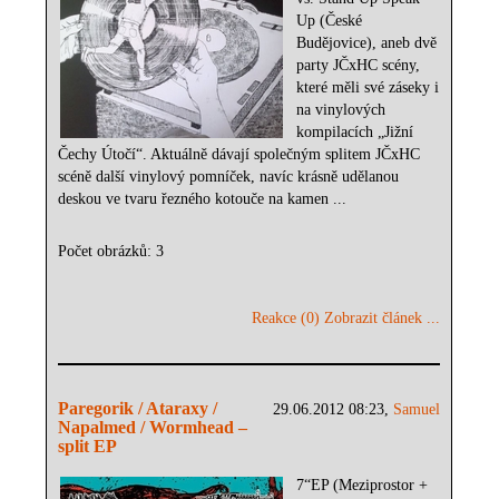
Up (České
Budějovice), aneb dvě
party JČxHC scény,
které měli své záseky i
na vinylových
kompilacích „Jižní
Čechy Útočí“. Aktuálně dávají společným splitem JČxHC
scéně další vinylový pomníček, navíc krásně udělanou
deskou ve tvaru řezného kotouče na kamen ...
Počet obrázků: 3
Reakce (0)
Zobrazit článek ...
Paregorik / Ataraxy /
29.06.2012 08:23,
Samuel
Napalmed / Wormhead –
split EP
7“EP (Meziprostor +