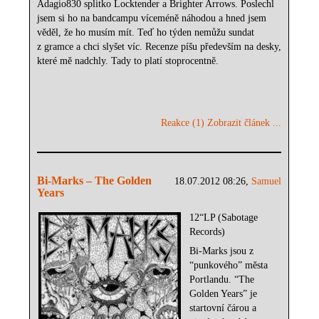
Adagio830 splitko Locktender a Brighter Arrows. Poslechl
jsem si ho na bandcampu víceméně náhodou a hned jsem
věděl, že ho musím mít. Teď ho týden nemůžu sundat
z gramce a chci slyšet víc. Recenze píšu především na desky,
které mě nadchly. Tady to platí stoprocentně.
Reakce (1)
Zobrazit článek ...
Bi-Marks ‎– The Golden
18.07.2012 08:26,
Samuel
Years
12“LP (Sabotage
Records)
Bi-Marks jsou z
“punkového” města
Portlandu. “The
Golden Years” je
startovní čárou a