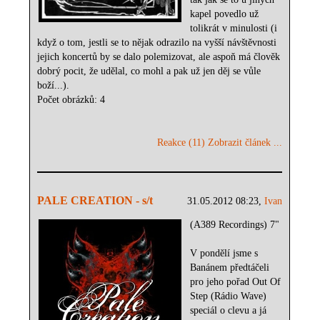
kapel povedlo už
tolikrát v minulosti (i
když o tom, jestli se to nějak odrazilo na vyšší návštěvnosti
jejich koncertů by se dalo polemizovat, ale aspoň má člověk
dobrý pocit, že udělal, co mohl a pak už jen děj se vůle
boží...).
Počet obrázků: 4
Reakce (11)
Zobrazit článek ...
PALE CREATION - s/t
31.05.2012 08:23,
Ivan
(A389 Recordings) 7"
V pondělí jsme s
Banánem předtáčeli
pro jeho pořad Out Of
Step (Rádio Wave)
speciál o clevu a já