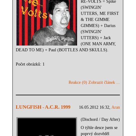
RE-VOLTS =
Spike
(SWINGIN'
UTTERS, ME FIRST
& THE GIMME
GIMMES) + Darius
(SWINGIN'
UTTERS) + Jack
(ONE MAN ARMY,
DEAD TO ME) + Paul (BOTTLES AND SKULLS).
Počet obrázků: 1
Reakce (0)
Zobrazit článek ...
LUNGFISH - A.C.R. 1999
16.05.2012 16:32,
Aran
(Dischord / Day After)
O týhle desce jsem se
poprvý dozvěděl