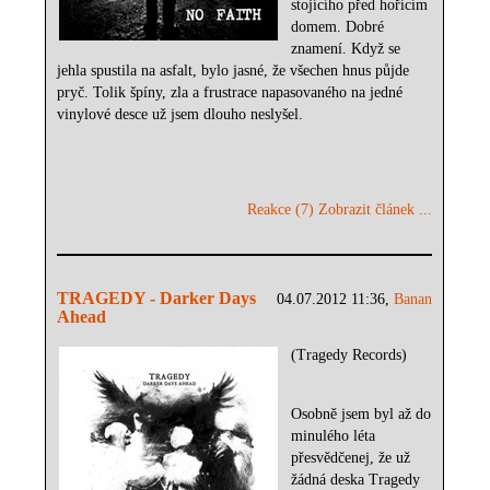
stojícího před hořícím
domem. Dobré
znamení. Když se
jehla spustila na asfalt, bylo jasné, že všechen hnus půjde
pryč. Tolik špíny, zla a frustrace napasovaného na jedné
vinylové desce už jsem dlouho neslyšel.
Reakce (7)
Zobrazit článek ...
TRAGEDY - Darker Days
04.07.2012 11:36,
Banan
Ahead
(Tragedy Records)
Osobně jsem byl až do
minulého léta
přesvědčenej, že už
žádná deska Tragedy