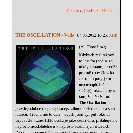
Reakce (2)
Zobrazit článek ...
THE OSCILLATION - Veils
07.06.2012 18:25,
Aran
(All Time Low)
Kdybych měl takový
to last.fm (což se asi
nikdy nestane, protože
pro mě coby člověka
ze století páry je to
nepochopitelně
složitý), ukázalo by se
tam, že
„Veils“
od
The Oscillation
je
pravděpodobně moje nejhranější album posledních cca šesti
měsíců. Trochu mě to děsí – copak jsem byl půl roku na
tripu? Ale vážně: tahle deska je jako černá díra; přitahuje mě
naprosto neodolatelně a v naprosto rozdílnejch situacích.
Potřebuju „vypnout“ v narvaný Praze a zavzpomínat na