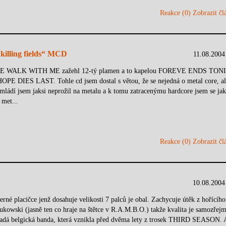
Reakce (0)
Zobrazit člá
lling fields“ MCD
11.08.2004
FIRE WALK WITH ME zažehl 12-tý plamen a to kapelou FOREVE ENDS TON
 HOPE DIES LAST. Tohle cd jsem dostal s větou, že se nejedná o metal core, al
mládí jsem jaksi neprožil na metalu a k tomu zatracenýmu hardcore jsem se jak
 met...
Reakce (0)
Zobrazit člá
10.08.2004
né placičce jenž dosahuje velikosti 7 palců je obal. Zachycuje útěk z hořícího
ukowski (jasně ten co hraje na štětce v R.A.M.B.O.) takže kvalita je samozřej
dá belgická banda, která vznikla před dvěma lety z trosek THIRD SEASON. 