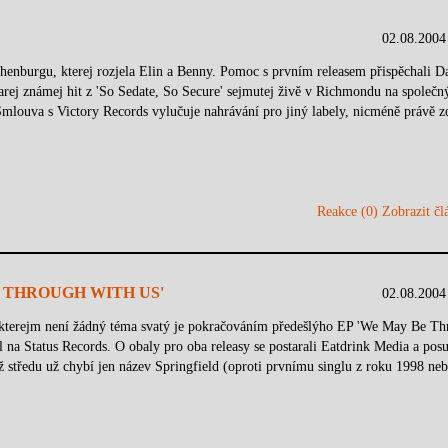
02.08.2004
henburgu, kterej rozjela Elin a Benny. Pomoc s prvním releasem přispěchali D
tarej známej hit z 'So Sedate, So Secure' sejmutej živě v Richmondu na společ
Smlouva s Victory Records vylučuje nahrávání pro jiný labely, nicméně právě z
Reakce (0)
Zobrazit člá
'T THROUGH WITH US'
02.08.2004
kterejm není žádný téma svatý je pokračováním předešlýho EP 'We May Be Th
 na Status Records. O obaly pro oba releasy se postarali Eatdrink Media a posu
ž středu už chybí jen název Springfield (oproti prvnímu singlu z roku 1998 ne