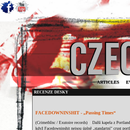
ARTICLES
E
RECENZE DESKY
FACEDOWNINSHIT - „Passing Times“
(CrimethInc / Exutoire records) Další kapela z Portland
když Facedowninshit nejsou úplně „standartní“ crust por