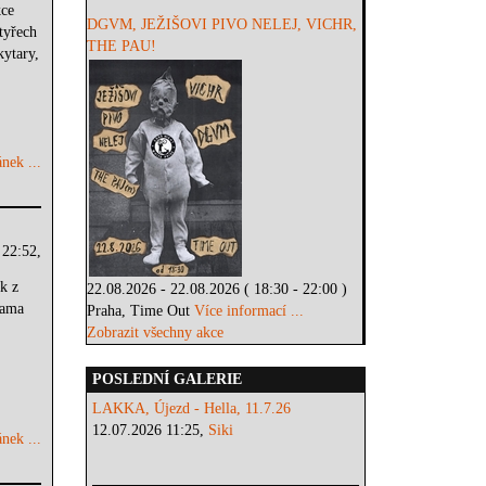
ce
DGVM, JEŽIŠOVI PIVO NELEJ, VICHR,
tyřech
THE PAU!
kytary,
nek ...
 22:52,
k z
22.08.2026 - 22.08.2026 ( 18:30 - 22:00 )
kama
Praha, Time Out
Více informací ...
Zobrazit všechny akce
POSLEDNÍ GALERIE
LAKKA, Újezd - Hella, 11.7.26
12.07.2026 11:25,
Siki
nek ...