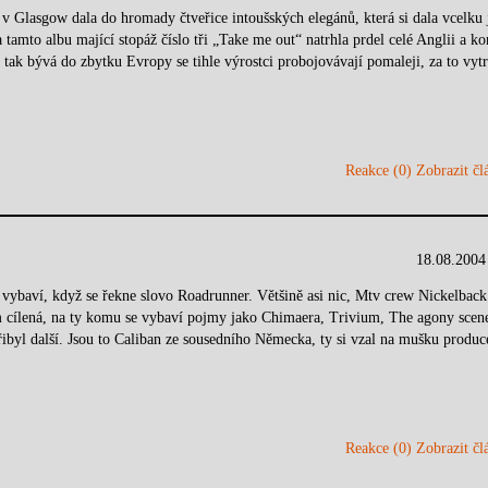
 Glasgow dala do hromady čtveřice intoušských elegánů, která si dala vcelku 
 albu mající stopáž číslo tři „Take me out“ natrhla prdel celé Anglii a ko
ak bývá do zbytku Evropy se tihle výrostci probojovávají pomaleji, za to vytr
Reakce (0)
Zobrazit člá
18.08.2004
aví, když se řekne slovo Roadrunner. Většině asi nic, Mtv crew Nickelback
m cílená, na ty komu se vybaví pojmy jako Chimaera, Trivium, The agony scen
ibyl další. Jsou to Caliban ze sousedního Německa, ty si vzal na mušku produc
Reakce (0)
Zobrazit člá