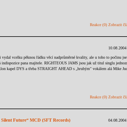
Reakce (0)
Zobrazit člá
10.08.2004
 vydal vcelku pěknou řádku věcí nadprůměrné kvality, ale u toho to počinu js
ká indispozice pana majitele. RIGHTEOUS JAMS jsou jak už titul singlu jednoz
ký klon kapel DYS a třeba STRAIGHT AHEAD s „hrubým“ vokálem alá Mike Ju
Reakce (0)
Zobrazit člá
 Silent Future“ MCD (SFT Records)
04.08.2004