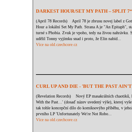
DARKEST HOUR/SET MY PATH – SPLIT 7“
(April 78 Records) April 78 je zbrusu novej label z Got
Hour a lokální Set My Path. Strana A je "An Epitaph", s
turné s Phobia. Zvuk je vpoho, tedy na živou nahrávku. 
udělil Tonny vyjímku snad i proto, že Elin nabíd...
Více na old.czechcore.cz
CURL UP AND DIE - 'BUT THE PAST AIN
(Revelation Records) Nový EP masakrálních chaotiků, 
With the Past…' (dosaď název uvedený výše), kterej vyšel
tak tohle koncepční dílo do komiksovýho příběhu, v jeho
prvního LP 'Unfortunately We're Not Robo...
Více na old.czechcore.cz