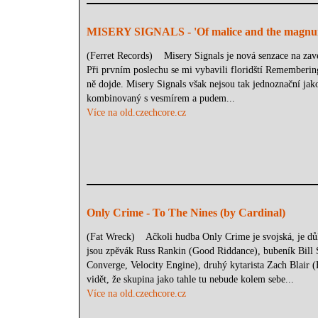
MISERY SIGNALS - 'Of malice and the magnu
(Ferret Records) Misery Signals je nová senzace na zave
Při prvním poslechu se mi vybavili floridští Rememberi
ně dojde. Misery Signals však nejsou tak jednoznační jak
kombinovaný s vesmírem a pudem...
Více na old.czechcore.cz
Only Crime - To The Nines (by Cardinal)
(Fat Wreck) Ačkoli hudba Only Crime je svojská, je důlež
jsou zpěvák Russ Rankin (Good Riddance), bubeník Bill S
Converge, Velocity Engine), druhý kytarista Zach Blair 
vidět, že skupina jako tahle tu nebude kolem sebe...
Více na old.czechcore.cz