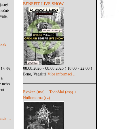
BENEFIT LIVE SHOW
jasný
nečně
vale.
nek ...
08.08.2026 - 08.08.2026 ( 18:00 - 22:00 )
 15:35,
Brno, Vegalité
Více informací ...
 a
e nebo
ent
Evoken (usa) + TodoMal (esp) +
Hnilomorna (cz)
nek ...