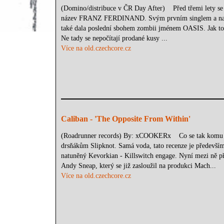
(Domino/distribuce v ČR Day After) Před třemi lety se v
název FRANZ FERDINAND. Svým prvním singlem a na tamto
také dala poslední sbohem zombii jménem OASIS. Jak to t
Ne tady se nepočítají prodané kusy ...
Více na old.czechcore.cz
Caliban - 'The Opposite From Within'
(Roadrunner records) By: xCOOKERx Co se tak komu vyb
drsňákům Slipknot. Samá voda, tato recenze je předevší
natuněný Kevorkian - Killswitch engage. Nyní mezi ně př
Andy Sneap, který se již zasloužil na produkci Mach...
Více na old.czechcore.cz