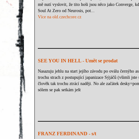
mě nutí vyslovit, že tito hoši jsou něco jako Converge, k
Soul At Zero od Neurosis, pot...
Více na old.czechcore.cz
SEE YOU IN HELL - Umět se prodat
Nasazuju jehlu na start jejího závodu po oválu černýho 
trochu strach z postupující japanizace Sýjáčů (všimli jste 
člověk tak trochu ztrácí naději. No ale začátek desky=po
sólem se pak setkám ješt
FRANZ FERDINAND - s/t