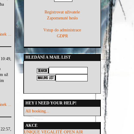
lba
Registrovat uživatele
Zapomenuté heslo
Vstup do administrace
nek ...
GDPR
HLEDÁNÍ A MAIL LIST
 10:49,
m
ým už
ním
HEY I NEED YOUR HELP!
nek ...
All booking...
AKCE
 22:57,
UNIQUE VEGALITÉ OPEN AIR