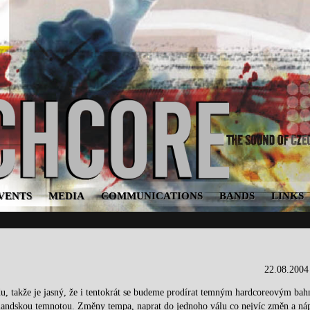
VENTS
MEDIA
COMMUNICATIONS
BANDS
LINKS
22.08.2004
u, takže je jasný, že i tentokrát se budeme prodírat temným hardcoreovým bah
tlandskou temnotou. Změny tempa, naprat do jednoho válu co nejvíc změn a ná