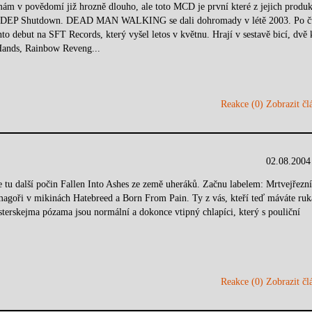
ědomí již hrozně dlouho, ale toto MCD je první které z jejich produk
, CDEP Shutdown. DEAD MAN WALKING se dali dohromady v létě 2003. Po č
to debut na SFT Records, který vyšel letos v květnu. Hrají v sestavě bicí, dvě 
 Hands, Rainbow Reveng...
Reakce (0)
Zobrazit člá
02.08.2004
tu další počin Fallen Into Ashes ze země uheráků. Začnu labelem: Mrtvejřezní
í magoři v mikinách Hatebreed a Born From Pain. Ty z vás, kteří teď máváte ru
erskejma pózama jsou normální a dokonce vtipný chlapíci, který s pouliční
Reakce (0)
Zobrazit člá