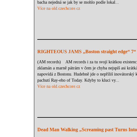
bacha nejedná se jak by se mohlo podle lokal...
Více na old.czechcore.cz
RIGHTEOUS JAMS „Boston straight edge“ 7“
(AM records) AM records i za tu svojí krátkou existenci
zklamán a marně pátrám v čem je chyba nejspíš asi krát
napovídá z Bostonu. Hudebně jde o nepříliš inovátors
pachutí Ray-eho of Today. Kdyby to kluci vy...
Více na old.czechcore.cz
Dead Man Walking „Screaming past Turns Into