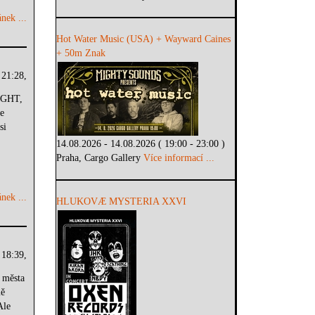
nek ...
Hot Water Music (USA) + Wayward Caines
+ 50m Znak
 21:28,
IGHT,
e
si
14.08.2026 - 14.08.2026 ( 19:00 - 23:00 )
Praha, Cargo Gallery
Více informací ...
nek ...
HLUKOVÆ MYSTERIA XXVI
 18:39,
 města
mě
Ale