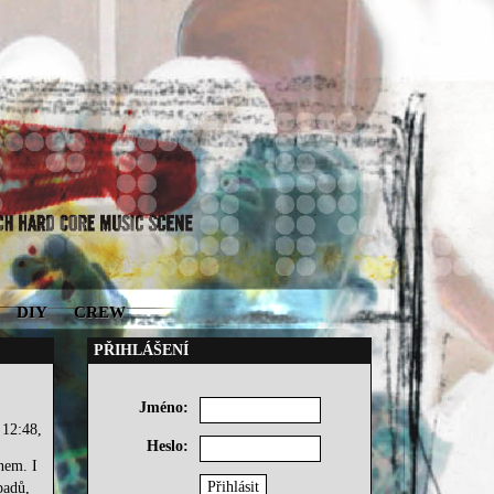
DIY
CREW
PŘIHLÁŠENÍ
Jméno:
 12:48,
Heslo:
nem. I
padů,