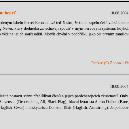
m heart'
18.08.2004
deným labelu Ferret Records. Už teď říkám, že tuhle kapelu čeká velká budou
ng Never, který dodneška zanechávají spouš? v mým nervovým systému, kdykol
o většina jejich současníků. Motýlí chvění v podbřišku jako při prvním zamilov
Reakce (0)
Zobrazit člá
18.08.2004
ité postavit scénu přehlídkou členů a jejich předcházejících zkušeností. Onl
tevenson (Descendents, All, Black Flag), hlavní kytarista Aaron Dalbec (Bane,
(Hagfish, Gwar) a baskytarista Donivan Blair (Hagfish, Armstrong). Je pohodov