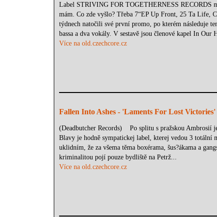
Label STRIVING FOR TOGETHERNESS RECORDS mám v pov
mám. Co zde vyšlo? Třeba 7“EP Up Front, 25 Ta Life
týdnech natočili své první promo, po kterém následuje ten
bassa a dva vokály. V sestavě jsou členové kapel In Our
Více na old.czechcore.cz
Fallen Into Ashes - 'Laments For Lost Victories'
(Deadbutcher Records) Po splitu s pražskou Ambrosií je 
Blavy je hodně sympatickej label, kterej vedou 3 totáln
uklidním, že za všema těma boxérama, šus?ákama a gangst
kriminalitou pojí pouze bydliště na Petrž...
Více na old.czechcore.cz