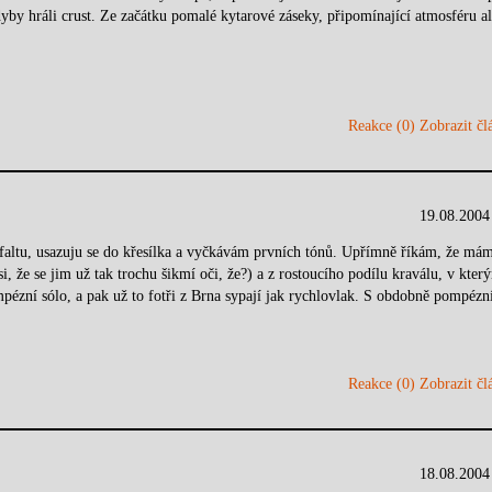
dyby hráli crust. Ze začátku pomalé kytarové záseky, připomínající atmosféru a
Reakce (0)
Zobrazit člá
19.08.2004
asfaltu, usazuju se do křesílka a vyčkávám prvních tónů. Upřímně říkám, že má
si, že se jim už tak trochu šikmí oči, že?) a z rostoucího podílu kraválu, v kter
mpézní sólo, a pak už to fotři z Brna sypají jak rychlovlak. S obdobně pompéz
Reakce (0)
Zobrazit člá
18.08.2004