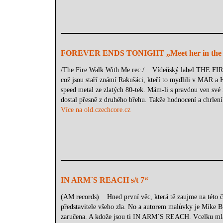
FOREVER ENDS TONIGHT „Meet her in the ki
/The Fire Walk With Me rec./ Vídeňský label THE 
což jsou staří známí Rakušáci, kteří to mydlili v MAR a
speed metal ze zlatých 80-tek. Mám-li s pravdou ven své 
dostal přesně z druhého břehu. Takže hodnocení a chrlení
Více na old.czechcore.cz
IN ARM´S REACH s/t 7“
(AM records) Hned první věc, která tě zaujme na této čer
představitele všeho zla. No a autorem malůvky je Mike B
zaručena. A kdože jsou ti IN ARM´S REACH. Vcelku mla